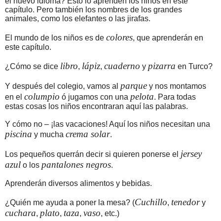
el nuevo idioma? Esto lo aprenden los niños en este
capítulo. Pero también los nombres de los grandes
animales, como los elefantes o las jirafas.
colores
El mundo de los niños es de
, que aprenderán en
este capítulo.
libro
lápiz
cuaderno
pizarra
¿Cómo se dice
,
,
y
en Turco?
parque
Y después del colegio, vamos al
y nos montamos
columpio
pelota
en el
ó jugamos con una
. Para todas
estas cosas los niños encontraran aquí las palabras.
Y cómo no – ¡las vacaciones! Aquí los niños necesitan una
piscina
crema solar
y mucha
.
jersey
Los pequeños querrán decir si quieren ponerse el
azul
pantalones negros
o los
.
Aprenderán diversos alimentos y bebidas.
Cuchillo
tenedor
¿Quién me ayuda a poner la mesa? (
,
y
cuchara
plato
taza
vaso
,
,
,
, etc.)