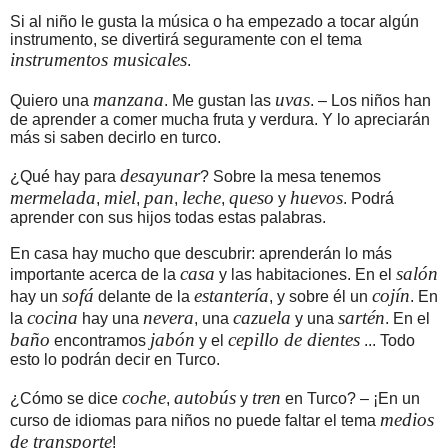
Si al niño le gusta la música o ha empezado a tocar algún
instrumento, se divertirá seguramente con el tema
instrumentos musicales
.
manzana
uvas
Quiero una
. Me gustan las
. – Los niños han
de aprender a comer mucha fruta y verdura. Y lo apreciarán
más si saben decirlo en turco.
desayunar
¿Qué hay para
? Sobre la mesa tenemos
mermelada
miel
pan
leche
queso
huevos
,
,
,
,
y
. Podrá
aprender con sus hijos todas estas palabras.
En casa hay mucho que descubrir: aprenderán lo más
casa
salón
importante acerca de la
y las habitaciones. En el
sofá
estantería
cojín
hay un
delante de la
, y sobre él un
. En
cocina
nevera
cazuela
sartén
la
hay una
, una
y una
. En el
baño
jabón
cepillo de dientes
encontramos
y el
... Todo
esto lo podrán decir en Turco.
coche
autobús
tren
¿Cómo se dice
,
y
en Turco? – ¡En un
medios
curso de idiomas para niños no puede faltar el tema
de transporte
!