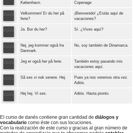
København.
Copenage
Velkommen! Er du her på
¡Bienvenido! ¿Estás aquí de
Error loading: "https://www.idiomaspc.com/curso-aprender-danes-basico/audio/3008.mp3"
ferie?
vacaciones?
Ja. Bor du her?
Sí. ¿Vives aquí?
Error loading: "https://www.idiomaspc.com/curso-aprender-danes-basico/audio/3009.mp3"
Nej, jeg kommer også fra
No, soy también de Dinamarca.
Error loading: "https://www.idiomaspc.com/curso-aprender-danes-basico/audio/3010.mp3"
Danmark.
Jeg er også her på ferie.
También estoy pasando mis
Error loading: "https://www.idiomaspc.com/curso-aprender-danes-basico/audio/3011.mp3"
vacaciones aquí.
Så ses vi nok senere. Hej.
Pues ya nos veremos otra vez.
Error loading: "https://www.idiomaspc.com/curso-aprender-danes-basico/audio/3012.mp3"
Adiós.
Hej hej. Vi ses.
Adiós. Hasta pronto.
Error loading: "https://www.idiomaspc.com/curso-aprender-danes-basico/audio/3013.mp3"
Error loading: "https://www.idiomaspc.com/curso-aprender-danes-basico/audio/3014.mp3"
El curso de danés contiene gran cantidad de
diálogos y
vocabulario
como éste con sus locuciones.
Con la realización de este curso y gracias al gran número de