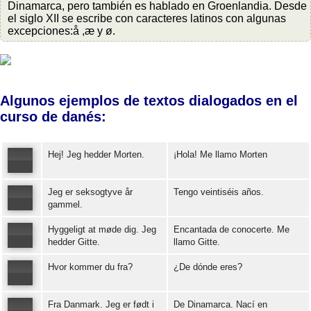
Dinamarca, pero también es hablado en Groenlandia. Desde
el siglo XII se escribe con caracteres latinos con algunas
excepciones:å ,æ y ø.
Algunos ejemplos de textos dialogados en el
curso de danés:
Hej! Jeg hedder Morten.
¡Hola! Me llamo Morten
Jeg er seksogtyve år
Tengo veintiséis años.
Error loading: "https://www.idiomaspc.com/curso-aprender-danes-basico/audio/3004.mp3"
gammel.
Hyggeligt at møde dig. Jeg
Encantada de conocerte. Me
Error loading: "https://www.idiomaspc.com/curso-aprender-danes-basico/audio/3005.mp3"
hedder Gitte.
llamo Gitte.
Hvor kommer du fra?
¿De dónde eres?
Error loading: "https://www.idiomaspc.com/curso-aprender-danes-basico/audio/3006.mp3"
Fra Danmark. Jeg er født i
De Dinamarca. Nací en
Error loading: "https://www.idiomaspc.com/curso-aprender-danes-basico/audio/3007.mp3"