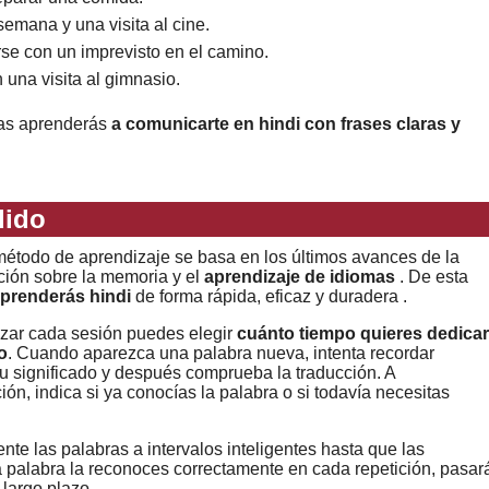
emana y una visita al cine.
arse con un imprevisto en el camino.
una visita al gimnasio.
mas aprenderás
a comunicarte en hindi con frases claras y
dido
étodo de aprendizaje se basa en los últimos avances de la
ción sobre la memoria y el
aprendizaje de idiomas
. De esta
prenderás hindi
de forma rápida, eficaz y duradera .
zar cada sesión puedes elegir
cuánto tiempo quieres dedicar
o
. Cuando aparezca una palabra nueva, intenta recordar
u significado y después comprueba la traducción. A
ión, indica si ya conocías la palabra o si todavía necesitas
nte las palabras a intervalos inteligentes hasta que las
a palabra la reconoces correctamente en cada repetición, pasar
 largo plazo.