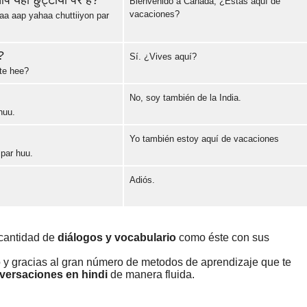
 यहाँ छुट्टीयों पर है?
Bienvenido a Canadá, ¿Estás aquí de
vacaciones?
a aap yahaa chuttiiyon par
Error loading: "https://www.idiomaspc.com/curso-aprender-hindu-basico/audio/3007.mp3"
?
Sí. ¿Vives aquí?
te hee?
Error loading: "https://www.idiomaspc.com/curso-aprender-hindu-basico/audio/3008.mp3"
No, soy también de la India.
huu.
Error loading: "https://www.idiomaspc.com/curso-aprender-hindu-basico/audio/3009.mp3"
।
Yo también estoy aquí de vacaciones
 par huu.
Error loading: "https://www.idiomaspc.com/curso-aprender-hindu-basico/audio/3010.mp3"
Adiós.
Error loading: "https://www.idiomaspc.com/curso-aprender-hindu-basico/audio/3011.mp3"
 cantidad de
diálogos y vocabulario
como éste con sus
o y gracias al gran número de metodos de aprendizaje que te
versaciones en hindi
de manera fluida.