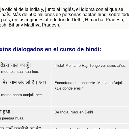
je oficial de la India y, junto al inglés, el idioma con el que se
l país. Más de 500 millones de personas hablan hindi sobre tod
l país, en las regiones alrededor de Delhi, Himachal Pradesh,
esh, Bihar y Madhya Pradesh.
tos dialogados en el curso de hindi:
 तेइस साल का हूँ।
¡Hola! Me llamo Raj. Tengo veintitres años.
 mee teis saal kaa huu.
 मेरा नाम अंजली है। आप
Error loading: "https://www.idiomaspc.com/curso-aprender-hindu-basico/audio/3004.mp3"
Encantada de conocerte. Me llamo Anjali.
¿De dónde eres?
. meraa naam aanjalii hee.
Error loading: "https://www.idiomaspc.com/curso-aprender-hindu-basico/audio/3005.mp3"
ैदा हुआ।
De India. Nací en Delhi
en peedaa huaa.
Error loading: "https://www.idiomaspc.com/curso-aprender-hindu-basico/audio/3006.mp3"