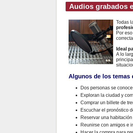
Audios grabados e
Todas l
profesi
Por eso
correcta
Ideal p
A lo la
principa
situacio
Algunos de los temas 
Dos personas se conocen
Exploran la ciudad y com
Comprar un billete de tre
Escuchar el pronóstico de
Reservar una habitación
Reunirse con amigos e in
Hacer la compra para pr