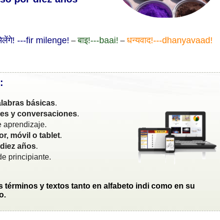
लेंगे! ---fir milenge!
बाइ!---baai!
धन्यवाद!---dhanyavaad!
–
–
:
labras básicas
.
ses y conversaciones
.
 aprendizaje.
r, móvil o tablet
.
 diez años
.
e principiante.
s términos y textos tanto en alfabeto indi como en su
o.