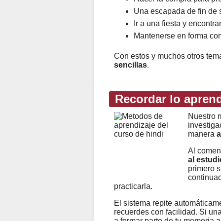
Una escapada de fin de s
Ir a una fiesta y encontr
Mantenerse en forma con 
Con estos y muchos otros te
sencillas
.
Recordar lo apren
Nuestro m
investiga
manera
a
Al comen
al estudi
primero s
continuac
practicarla.
El sistema repite automáticame
recuerdes con facilidad. Si un
a formar parte de tu memoria a