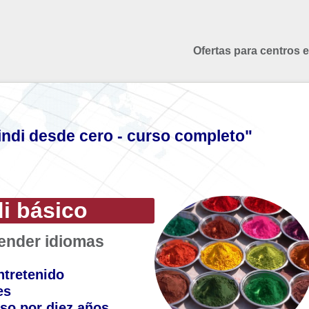
Ofertas para centros 
ndi desde cero - curso completo"
i básico
render idiomas
ntretenido
es
so por diez años