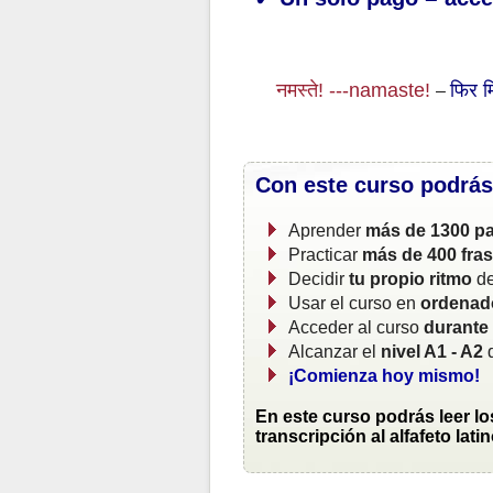
नमस्ते! ---namaste!
फिर मि
–
Con este curso podrás
Aprender
más de 1300 pa
Practicar
más de 400 fra
Decidir
tu propio ritmo
de
Usar el curso en
ordenado
Acceder al curso
durante
Alcanzar el
nivel A1 - A2
d
¡Comienza hoy mismo!
En este curso podrás leer lo
transcripción al alfafeto latin