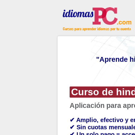
"Aprende hi
Curso de hind
Aplicación para ap
✔ Amplio, efectivo y e
✔ Sin cuotas mensual
✔ Un solo pago = acce