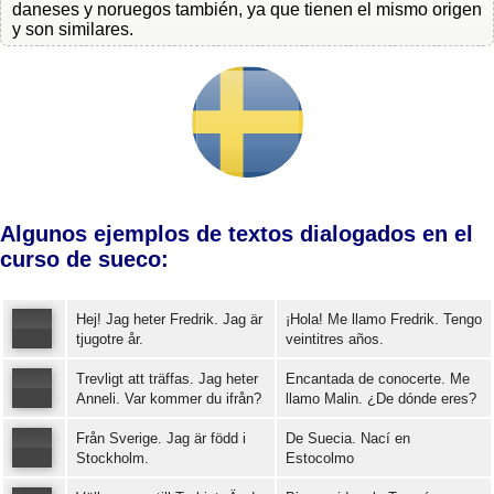
daneses y noruegos también, ya que tienen el mismo origen
y son similares.
Algunos ejemplos de textos dialogados en el
curso de sueco:
Hej! Jag heter Fredrik. Jag är
¡Hola! Me llamo Fredrik. Tengo
tjugotre år.
veintitres años.
Trevligt att träffas. Jag heter
Encantada de conocerte. Me
Error loading: "https://www.idiomaspc.com/curso-aprender-sueco-basico/audio/3004.mp3"
Anneli. Var kommer du ifrån?
llamo Malin. ¿De dónde eres?
Från Sverige. Jag är född i
De Suecia. Nací en
Error loading: "https://www.idiomaspc.com/curso-aprender-sueco-basico/audio/3005.mp3"
Stockholm.
Estocolmo