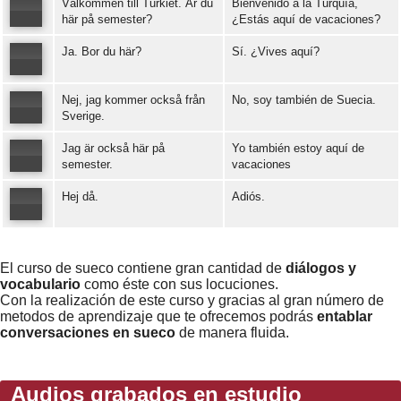
Välkommen till Turkiet. Är du
Bienvenido a la Turquía,
Error loading: "https://www.idiomaspc.com/curso-aprender-sueco-basico/audio/3006.mp3"
här på semester?
¿Estás aquí de vacaciones?
Ja. Bor du här?
Sí. ¿Vives aquí?
Error loading: "https://www.idiomaspc.com/curso-aprender-sueco-basico/audio/3007.mp3"
Nej, jag kommer också från
No, soy también de Suecia.
Error loading: "https://www.idiomaspc.com/curso-aprender-sueco-basico/audio/3008.mp3"
Sverige.
Jag är också här på
Yo también estoy aquí de
Error loading: "https://www.idiomaspc.com/curso-aprender-sueco-basico/audio/3009.mp3"
semester.
vacaciones
Hej då.
Adiós.
Error loading: "https://www.idiomaspc.com/curso-aprender-sueco-basico/audio/3010.mp3"
Error loading: "https://www.idiomaspc.com/curso-aprender-sueco-basico/audio/3011.mp3"
El curso de sueco contiene gran cantidad de
diálogos y
vocabulario
como éste con sus locuciones.
Con la realización de este curso y gracias al gran número de
metodos de aprendizaje que te ofrecemos podrás
entablar
conversaciones en sueco
de manera fluida.
Audios grabados en estudio