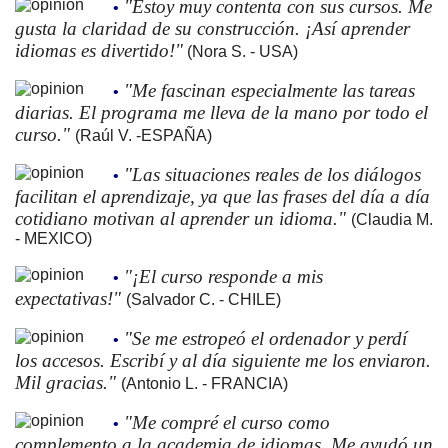
"Estoy muy contenta con sus cursos. Me
•
gusta la claridad de su construcción. ¡Así aprender
idiomas es divertido!"
(Nora S. - USA)
"Me fascinan especialmente las tareas
•
diarias. El programa me lleva de la mano por todo el
curso."
(Raúl V. -ESPAÑA)
"Las situaciones reales de los diálogos
•
facilitan el aprendizaje, ya que las frases del día a día
cotidiano motivan al aprender un idioma."
(Claudia M.
- MEXICO)
"¡El curso responde a mis
•
expectativas!"
(Salvador C. - CHILE)
"Se me estropeó el ordenador y perdí
•
los accesos. Escribí y al día siguiente me los enviaron.
Mil gracias."
(Antonio L. - FRANCIA)
"Me compré el curso como
•
complemento a la academia de idiomas. Me ayudó un