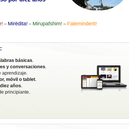
e!
Mirëdita!
Mirupafshim!
Faleminderit!
–
–
–
:
labras básicas
.
ses y conversaciones
.
 aprendizaje.
r, móvil o tablet
.
 diez años
.
e principiante.