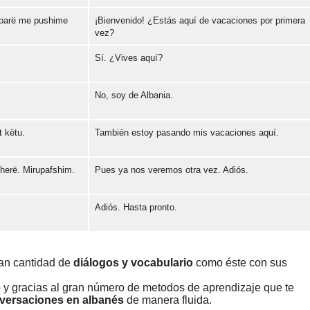
 parë me pushime
¡Bienvenido! ¿Estás aquí de vacaciones por primera
Error loading: "https://www.idiomaspc.com/curso-aprender-albanes-basico/audio/3008.mp3"
vez?
Sí. ¿Vives aquí?
Error loading: "https://www.idiomaspc.com/curso-aprender-albanes-basico/audio/3009.mp3"
No, soy de Albania.
Error loading: "https://www.idiomaspc.com/curso-aprender-albanes-basico/audio/3010.mp3"
 këtu.
También estoy pasando mis vacaciones aquí.
Error loading: "https://www.idiomaspc.com/curso-aprender-albanes-basico/audio/3011.mp3"
herë. Mirupafshim.
Pues ya nos veremos otra vez. Adiós.
Error loading: "https://www.idiomaspc.com/curso-aprender-albanes-basico/audio/3012.mp3"
Adiós. Hasta pronto.
Error loading: "https://www.idiomaspc.com/curso-aprender-albanes-basico/audio/3013.mp3"
Error loading: "https://www.idiomaspc.com/curso-aprender-albanes-basico/audio/3014.mp3"
ran cantidad de
diálogos y vocabulario
como éste con sus
o y gracias al gran número de metodos de aprendizaje que te
nversaciones en albanés
de manera fluida.