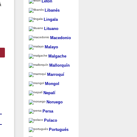
Letón
á
Libanés
Lingala
Lituano
Macedonio
Malayo
Malgache
Mallorquín
Marroquí
Mongol
Nepalí
Noruego
Persa
Polaco
Portugués