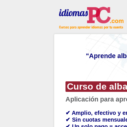
"Aprende alb
Curso de alb
Aplicación para ap
✔ Amplio, efectivo y e
✔ Sin cuotas mensual
✔ Un solo pago = acce