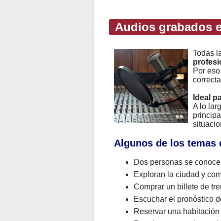
Audios grabados e
Todas l
profesi
Por eso
correcta
Ideal p
A lo la
principa
situacio
Algunos de los temas 
Dos personas se conocen
Exploran la ciudad y com
Comprar un billete de tre
Escuchar el pronóstico de
Reservar una habitación