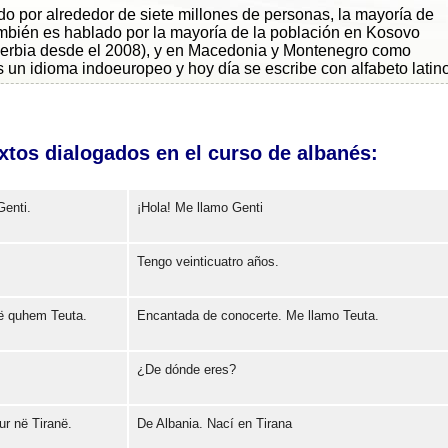
o por alrededor de siete millones de personas, la mayoría de
ambién es hablado por la mayoría de la población en Kosovo
erbia desde el 2008), y en Macedonia y Montenegro como
un idioma indoeuropeo y hoy día se escribe con alfabeto latino
xtos dialogados en el curso de albanés:
enti.
¡Hola! Me llamo Genti
Tengo veinticuatro años.
Error loading: "https://www.idiomaspc.com/curso-aprender-albanes-basico/audio/3004.mp3"
ë quhem Teuta.
Encantada de conocerte. Me llamo Teuta.
Error loading: "https://www.idiomaspc.com/curso-aprender-albanes-basico/audio/3005.mp3"
¿De dónde eres?
Error loading: "https://www.idiomaspc.com/curso-aprender-albanes-basico/audio/3006.mp3"
ur në Tiranë.
De Albania. Nací en Tirana
Error loading: "https://www.idiomaspc.com/curso-aprender-albanes-basico/audio/3007.mp3"