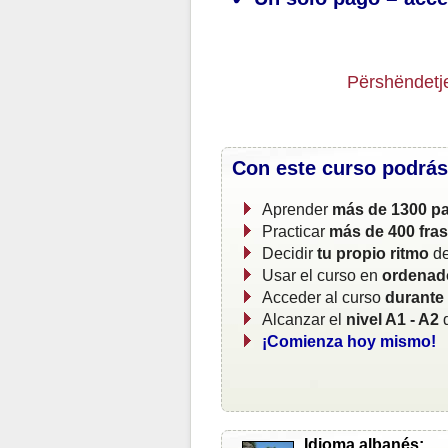
Përshëndetj
Con este curso podrás
Aprender
más de 1300 pa
Practicar
más de 400 fra
Decidir
tu propio ritmo
de
Usar el curso en
ordenado
Acceder al curso
durante
Alcanzar el
nivel A1 - A2
d
¡Comienza hoy mismo!
Idioma albanés: