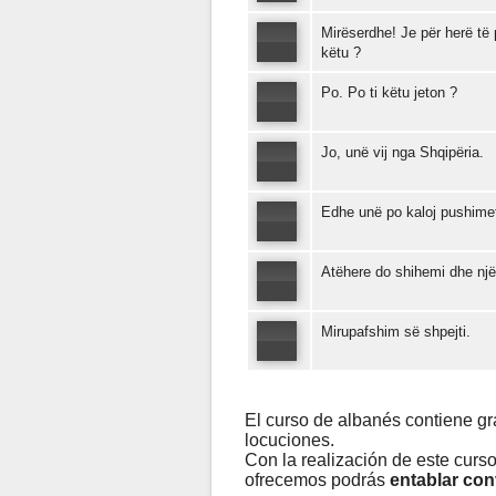
Mirëserdhe! Je për herë të
këtu ?
Po. Po ti këtu jeton ?
Jo, unë vij nga Shqipëria.
Edhe unë po kaloj pushimet
Atëhere do shihemi dhe një
Mirupafshim së shpejti.
El curso de albanés contiene g
locuciones.
Con la realización de este curs
ofrecemos podrás
entablar co