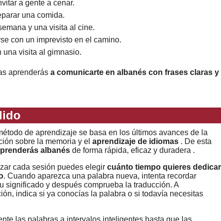
vitar a gente a cenar.
eparar una comida.
emana y una visita al cine.
arse con un imprevisto en el camino.
una visita al gimnasio.
mas aprenderás
a comunicarte en albanés con frases claras y
dido
étodo de aprendizaje se basa en los últimos avances de la
ción sobre la memoria y el
aprendizaje de idiomas
. De esta
prenderás albanés
de forma rápida, eficaz y duradera .
zar cada sesión puedes elegir
cuánto tiempo quieres dedicar
o
. Cuando aparezca una palabra nueva, intenta recordar
u significado y después comprueba la traducción. A
ión, indica si ya conocías la palabra o si todavía necesitas
nte las palabras a intervalos inteligentes hasta que las