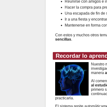
Reunirse con amigos e in
Hacer la compra para pr
Una escapada de fin de s
Ir a una fiesta y encontr
Mantenerse en forma con 
Con estos y muchos otros te
sencillas
.
Recordar lo apren
Nuestro m
investiga
manera
a
Al comen
al estudi
primero s
continuac
practicarla.
El sistema repite automáticame