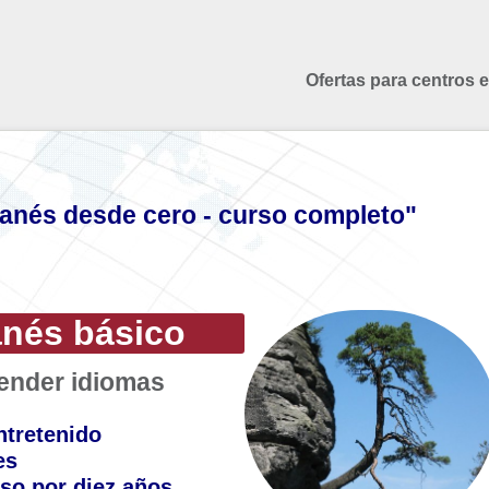
Ofertas para centros 
anés desde cero - curso completo"
anés básico
render idiomas
ntretenido
es
so por diez años