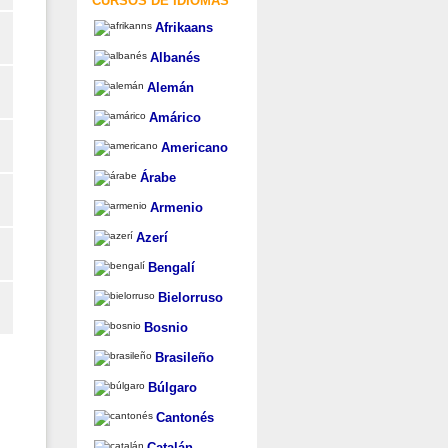
CURSOS DE IDIOMAS
Afrikaans
Albanés
Alemán
Amárico
Americano
Árabe
Armenio
Azerí
Bengalí
Bielorruso
Bosnio
Brasileño
Búlgaro
Cantonés
Catalán