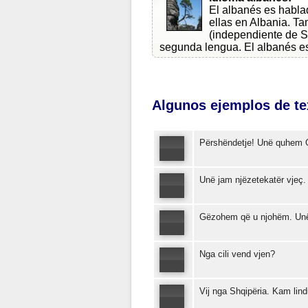
El albanés es hablad
ellas en Albania. T
(independiente de S
segunda lengua. El albanés es 
Algunos ejemplos de te
Përshëndetje! Unë quhem G
Unë jam njëzetekatër vjeç.
Gëzohem që u njohëm. Un
Nga cili vend vjen?
Vij nga Shqipëria. Kam lind