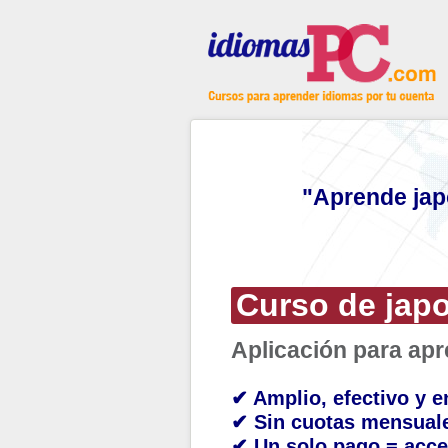
"Aprende jap
Curso de jap
Aplicación para ap
✔ Amplio, efectivo y e
✔ Sin cuotas mensual
✔ Un solo pago = acce