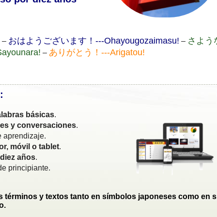
おはようございます！---Ohayougozaimasu!
さよう
–
–
ayounara!
ありがとう！---Arigatou!
–
:
labras básicas
.
ses y conversaciones
.
 aprendizaje.
r, móvil o tablet
.
 diez años
.
e principiante.
os términos y textos tanto en símbolos japoneses como en 
o.