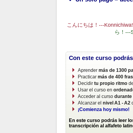
こんにちは！---Konnichiwa!
ら！---S
Con este curso podrás
Aprender
más de 1300 pa
Practicar
más de 400 fra
Decidir
tu propio ritmo
de
Usar el curso en
ordenado
Acceder al curso
durante
Alcanzar el
nivel A1 - A2
d
¡Comienza hoy mismo!
En este curso podrás leer l
transcripción al alfafeto latin