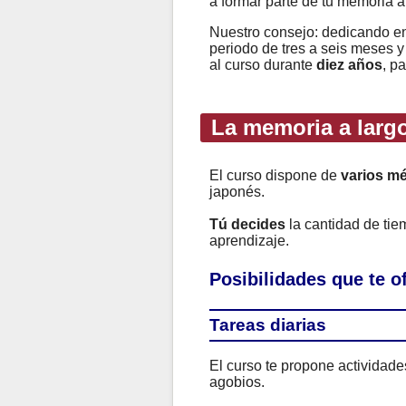
a formar parte de tu memoria a
Nuestro consejo: dedicando e
periodo de tres a seis meses y
al curso durante
diez años
, p
La memoria a largo
El curso dispone de
varios m
japonés.
Tú decides
la cantidad de ti
aprendizaje.
Posibilidades que te 
Tareas diarias
El curso te propone actividad
agobios.