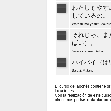
わたしもやす
しているの。
Watashi mo yasumi dakara 
それじゃ、ま
ばい）。
Sorejā matane. Baibai.
バイバイ（ば
Baibai. Matane.
El curso de japonés contiene g
locuciones.
Con la realización de este curs
ofrecemos podrás
entablar co