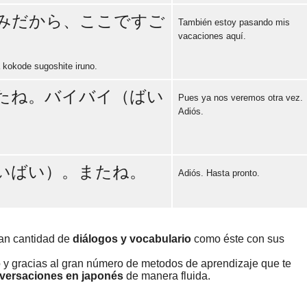
みだから、ここですご
También estoy pasando mis
vacaciones aquí.
Error loading: "https://www.idiomaspc.com/curso-aprender-japones-basico/audio/3012.mp3"
kokode sugoshite iruno.
たね。バイバイ（ばい
Pues ya nos veremos otra vez.
Adiós.
Error loading: "https://www.idiomaspc.com/curso-aprender-japones-basico/audio/3013.mp3"
いばい）。またね。
Adiós. Hasta pronto.
Error loading: "https://www.idiomaspc.com/curso-aprender-japones-basico/audio/3014.mp3"
ran cantidad de
diálogos y vocabulario
como éste con sus
o y gracias al gran número de metodos de aprendizaje que te
nversaciones en japonés
de manera fluida.