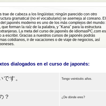
s trae de cabeza a los lingüistas; ningún parecido con otro
tructura gramatical (no el vocabulario) se asemeja al coreano. El
a del japonés moderno es uno de los más complejos del mundo:
 que forman la raíz de la palabra, y "Kana" para la estructura
extranjeras. La meta del curso de japonés de idiomasPC.com es
o a escribir. Gracias a nuestros cursos de japonés podrás
as cotidianos, ir de vacaciones o de viaje de negocios, así
poneses.
xtos dialogados en el curso de japonés:
いです。
Tengo veintiséis años.
Error loading: "https://www.idiomaspc.com/curso-aprender-japones-basico/audio/3005.mp3"
の？
¿De dónde eres?