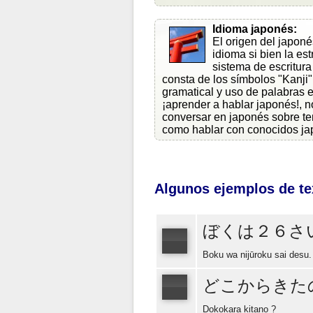
Idioma japonés:
El origen del japoné
idioma si bien la es
sistema de escritur
consta de los símbolos "Kanji",
gramatical y uso de palabras 
¡aprender a hablar japonés!, n
conversar en japonés sobre tem
como hablar con conocidos ja
Algunos ejemplos de te
ぼくは２６さ
Boku wa nijūroku sai desu.
どこからきた
Dokokara kitano ?