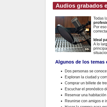
Audios grabados e
Todas l
profesi
Por eso
correcta
Ideal p
A lo la
principa
situacio
Algunos de los temas 
Dos personas se conocen
Exploran la ciudad y com
Comprar un billete de tre
Escuchar el pronóstico de
Reservar una habitación
Reunirse con amigos e in
Hacer la compra para pr