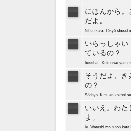
にほんから。
だよ。
Nihon kara. Tōkyō shusshi
いらっしゃい
ているの？
Irasshai ! Kokoniwa yasumi 
そうだよ。き
の？
Sōdayo. Kimi wa kokoni su
いいえ。わた
よ。
Īe. Watashi mo nihon kara 