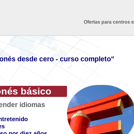
Ofertas para centros 
onés desde cero - curso completo"
onés básico
render idiomas
ntretenido
es
so por diez años