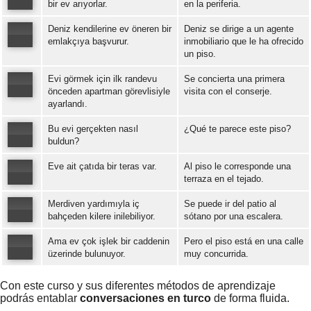
bir ev arıyorlar.
en la periferia.
Deniz kendilerine ev öneren bir
Deniz se dirige a un agente
Error loading: "https://www.idiomaspc.com/curso-aprender-turco-avanzado/audio/4003.mp3"
emlakçıya başvurur.
inmobiliario que le ha ofrecido
un piso.
Error loading: "https://www.idiomaspc.com/curso-aprender-turco-avanzado/audio/4004.mp3"
Evi görmek için ilk randevu
Se concierta una primera
önceden apartman görevlisiyle
visita con el conserje.
ayarlandı.
Error loading: "https://www.idiomaspc.com/curso-aprender-turco-avanzado/audio/4005.mp3"
Bu evi gerçekten nasıl
¿Qué te parece este piso?
buldun?
Eve ait çatıda bir teras var.
Al piso le corresponde una
Error loading: "https://www.idiomaspc.com/curso-aprender-turco-avanzado/audio/4006.mp3"
terraza en el tejado.
Merdiven yardımıyla iç
Se puede ir del patio al
Error loading: "https://www.idiomaspc.com/curso-aprender-turco-avanzado/audio/4007.mp3"
bahçeden kilere inilebiliyor.
sótano por una escalera.
Ama ev çok işlek bir caddenin
Pero el piso está en una calle
Error loading: "https://www.idiomaspc.com/curso-aprender-turco-avanzado/audio/4008.mp3"
üzerinde bulunuyor.
muy concurrida.
Error loading: "https://www.idiomaspc.com/curso-aprender-turco-avanzado/audio/4009.mp3"
Con este curso y sus diferentes métodos de aprendizaje
podrás entablar
conversaciones en turco
de forma fluida.