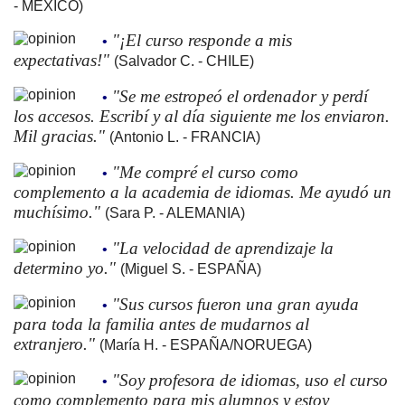
- MEXICO)
"¡El curso responde a mis
•
expectativas!"
(Salvador C. - CHILE)
"Se me estropeó el ordenador y perdí
•
los accesos. Escribí y al día siguiente me los enviaron.
Mil gracias."
(Antonio L. - FRANCIA)
"Me compré el curso como
•
complemento a la academia de idiomas. Me ayudó un
muchísimo."
(Sara P. - ALEMANIA)
"La velocidad de aprendizaje la
•
determino yo."
(Miguel S. - ESPAÑA)
"Sus cursos fueron una gran ayuda
•
para toda la familia antes de mudarnos al
extranjero."
(María H. - ESPAÑA/NORUEGA)
"Soy profesora de idiomas, uso el curso
•
como complemento para mis alumnos y estoy