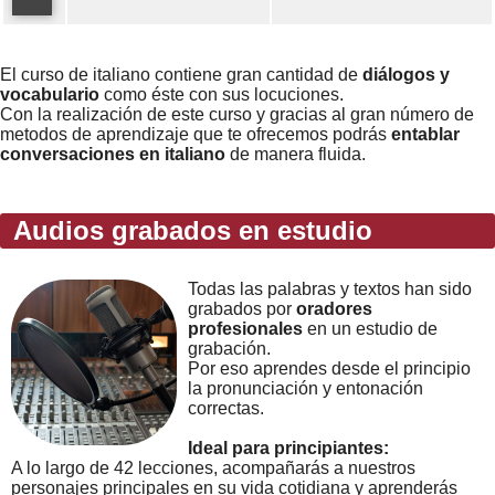
Error loading: "https://www.idiomaspc.com/curso-aprender-italiano-basico/audio/3014.mp3"
El curso de italiano contiene gran cantidad de
diálogos y
vocabulario
como éste con sus locuciones.
Con la realización de este curso y gracias al gran número de
metodos de aprendizaje que te ofrecemos podrás
entablar
conversaciones en italiano
de manera fluida.
Audios grabados en estudio
Todas las palabras y textos han sido
grabados por
oradores
profesionales
en un estudio de
grabación.
Por eso aprendes desde el principio
la pronunciación y entonación
correctas.
Ideal para principiantes:
A lo largo de 42 lecciones, acompañarás a nuestros
personajes principales en su vida cotidiana y aprenderás