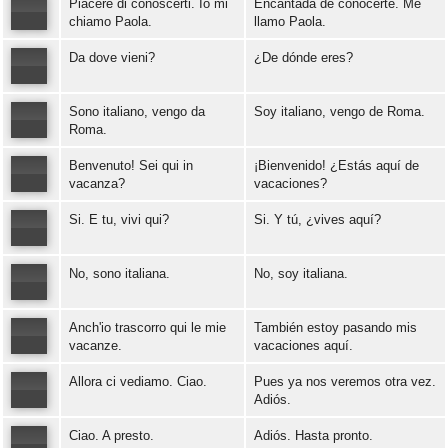
Piacere di conoscerti. Io mi
Encantada de conocerte. Me
Error loading: "https://www.idiomaspc.com/curso-aprender-italiano-basico/audio/3005.mp3"
chiamo Paola.
llamo Paola.
Da dove vieni?
¿De dónde eres?
Error loading: "https://www.idiomaspc.com/curso-aprender-italiano-basico/audio/3006.mp3"
Sono italiano, vengo da
Soy italiano, vengo de Roma.
Error loading: "https://www.idiomaspc.com/curso-aprender-italiano-basico/audio/3007.mp3"
Roma.
Benvenuto! Sei qui in
¡Bienvenido! ¿Estás aquí de
Error loading: "https://www.idiomaspc.com/curso-aprender-italiano-basico/audio/3008.mp3"
vacanza?
vacaciones?
Si. E tu, vivi qui?
Si. Y tú, ¿vives aquí?
Error loading: "https://www.idiomaspc.com/curso-aprender-italiano-basico/audio/3009.mp3"
No, sono italiana.
No, soy italiana.
Error loading: "https://www.idiomaspc.com/curso-aprender-italiano-basico/audio/3010.mp3"
Anch'io trascorro qui le mie
También estoy pasando mis
Error loading: "https://www.idiomaspc.com/curso-aprender-italiano-basico/audio/3011.mp3"
vacanze.
vacaciones aquí.
Allora ci vediamo. Ciao.
Pues ya nos veremos otra vez.
Error loading: "https://www.idiomaspc.com/curso-aprender-italiano-basico/audio/3012.mp3"
Adiós.
Ciao. A presto.
Adiós. Hasta pronto.
Error loading: "https://www.idiomaspc.com/curso-aprender-italiano-basico/audio/3013.mp3"