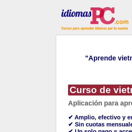
"Aprende viet
Curso de viet
Aplicación para ap
✔ Amplio, efectivo y e
✔ Sin cuotas mensual
✔ Un solo pago = acce