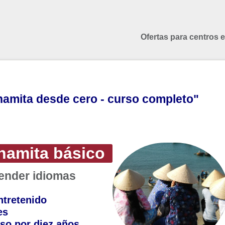
Ofertas para centros 
namita desde cero - curso completo"
namita básico
render idiomas
ntretenido
es
so por diez años