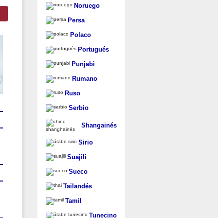
Noruego
Persa
Polaco
Portugués
Punjabi
Rumano
Ruso
Serbio
Shangainés
Sirio
Suajili
Sueco
Tailandés
Tamil
Tunecino