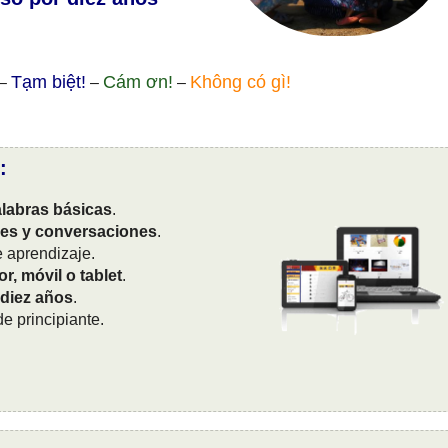
Tạm biệt!
Cám ơn!
Không có gì!
–
–
–
:
labras básicas
.
ses y conversaciones
.
 aprendizaje.
r, móvil o tablet
.
 diez años
.
e principiante.