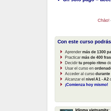
Chào!
Con este curso podrás
Aprender
más de 1300 pa
Practicar
más de 400 fra
Decidir
tu propio ritmo
de
Usar el curso en
ordenado
Acceder al curso
durante
Alcanzar el
nivel A1 - A2
d
¡Comienza hoy mismo!
Idioma vietnamita: