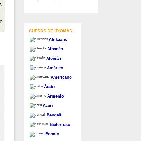
s.
be
CURSOS DE IDIOMAS
Afrikaans
Albanés
Alemán
Amárico
Americano
Árabe
Armenio
Azerí
Bengalí
Bielorruso
Bosnio