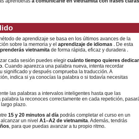
mas aprenderás
a comunicarte en vietnamita con frases clara
dido
étodo de aprendizaje se basa en los últimos avances de la
ción sobre la memoria y el
aprendizaje de idiomas
. De esta
prenderás vietnamita
de forma rápida, eficaz y duradera .
zar cada sesión puedes elegir
cuánto tiempo quieres dedicar
o
. Cuando aparezca una palabra nueva, intenta recordar
u significado y después comprueba la traducción. A
ión, indica si ya conocías la palabra o si todavía necesitas
nte las palabras a intervalos inteligentes hasta que las
a palabra la reconoces correctamente en cada repetición, pasar
 largo plazo.
ntre
15 y 20 minutos al día
podrás completar el curso en un
 alcanzar un nivel
A1–A2 de vietnamita
. Además, tendrás
años
, para que puedas avanzar a tu propio ritmo.