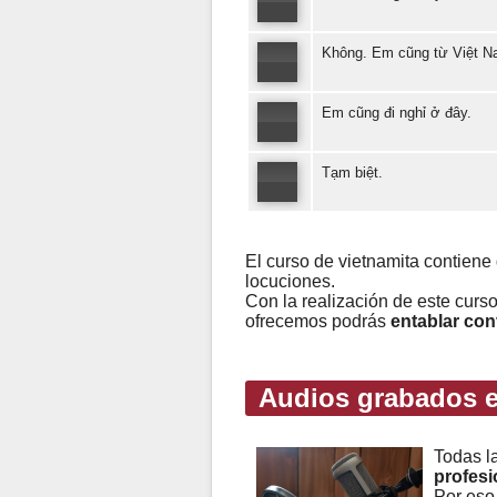
Không. Em cũng từ Việt N
Em cũng đi nghỉ ở đây.
Tạm biệt.
El curso de vietnamita contiene
locuciones.
Con la realización de este curs
ofrecemos podrás
entablar con
Audios grabados e
Todas l
profesi
Por eso