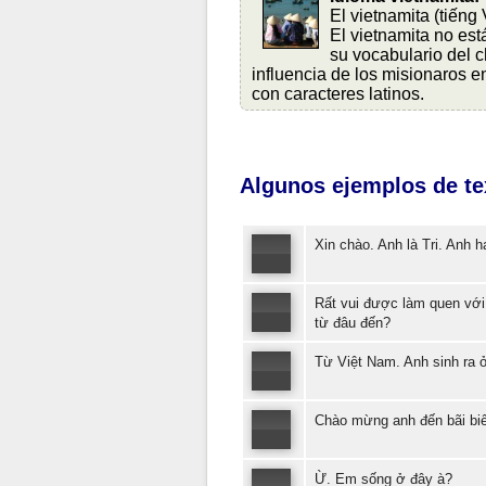
El vietnamita (tiếng
El vietnamita no est
su vocabulario del ch
influencia de los misionaros en
con caracteres latinos.
Algunos ejemplos de tex
Xin chào. Anh là Tri. Anh h
Rất vui được làm quen với
từ đâu đến?
Từ Việt Nam. Anh sinh ra 
Chào mừng anh đến bãi biế
Ừ. Em sống ở đây à?