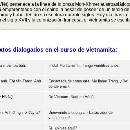
 Việt) pertenece a la linea de idiomas Mon-Khmer austroasiático
á emparenteado con el chino, a pesar de poseer de un tercio de
ino y haber tenido su escritura durante siglos. Hoy día, tras la
 el siglo XVII y la colonización francesa, el vietnamita se escri
tos dialogados en el curso de vietnamita:
ai mươi ba tuối.
¡Hola! Me llamo Tri. Tengo veintitres años.
 anh. Em tên Trang. Anh
Encantada de conocerte. Me llamo Trang. ¿De
Error loading: "https://www.idiomaspc.com/curso-aprender-vietnamita-basico/audio/3004.mp3"
dónde eres?
ở Hà Nội.
De Vietnam. Nací en Hànôi
Error loading: "https://www.idiomaspc.com/curso-aprender-vietnamita-basico/audio/3005.mp3"
n. Anh đi nghỉ ở đây à?
Bienvenido a la playa, ¿Estás aquí de
Error loading: "https://www.idiomaspc.com/curso-aprender-vietnamita-basico/audio/3006.mp3"
vacaciones?
Sí. ¿Vives aquí?
Error loading: "https://www.idiomaspc.com/curso-aprender-vietnamita-basico/audio/3007.mp3"