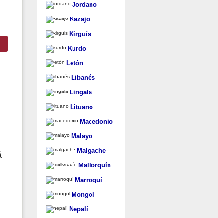
s
Jordano
Kazajo
Kirguís
Kurdo
Letón
Libanés
Lingala
Lituano
Macedonio
Malayo
Malgache
á
Mallorquín
Marroquí
Mongol
Nepalí