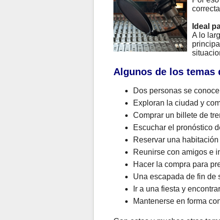
correcta
Ideal p
A lo la
principa
situacio
Algunos de los temas 
Dos personas se conocen
Exploran la ciudad y com
Comprar un billete de tre
Escuchar el pronóstico de
Reservar una habitación
Reunirse con amigos e in
Hacer la compra para pr
Una escapada de fin de s
Ir a una fiesta y encontr
Mantenerse en forma con 