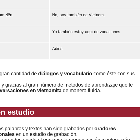
am đến.
No, soy también de Vietnam.
Error loading: "https://www.idiomaspc.com/curso-aprender-vietnamita-basico/audio/3008.mp3"
Yo también estoy aquí de vacaciones
Error loading: "https://www.idiomaspc.com/curso-aprender-vietnamita-basico/audio/3009.mp3"
Adiós.
Error loading: "https://www.idiomaspc.com/curso-aprender-vietnamita-basico/audio/3010.mp3"
Error loading: "https://www.idiomaspc.com/curso-aprender-vietnamita-basico/audio/3011.mp3"
 gran cantidad de
diálogos y vocabulario
como éste con sus
o y gracias al gran número de metodos de aprendizaje que te
versaciones en vietnamita
de manera fluida.
n estudio
as palabras y textos han sido grabados por
oradores
onales
en un estudio de grabación.
 aprendes desde el principio la pronunciación y entonación