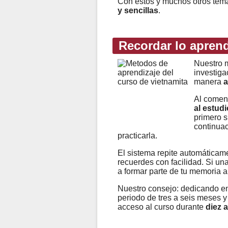
Con estos y muchos otros te
y sencillas
.
Recordar lo apren
Nuestro m
investiga
manera
a
Al comen
al estudi
primero s
continuac
practicarla.
El sistema repite automáticame
recuerdes con facilidad. Si un
a formar parte de tu memoria a
Nuestro consejo: dedicando e
periodo de tres a seis meses y
acceso al curso durante
diez 