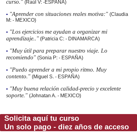
curso."
(Raúl V: -ESPAÑA)
"Aprender con situaciones reales motiva:"
•
(Claudia
M: - MEXICO)
"Los ejercicios me ayudan a organizar mi
•
aprendizaje.."
(Patricia C: - DINAMARCA)
"Muy útil para preparar nuestro viaje. Lo
•
recomiendo"
(Sonia P: - ESPAÑA)
"Puedo aprender a mi propio ritmo. Muy
•
contento."
(Miguel S. - ESPAÑA)
"Muy buena relación calidad-precio y excelente
•
soporte."
(Johnatan A. - MEXICO)
Solicita aquí tu curso
Un solo pago - diez años de acceso