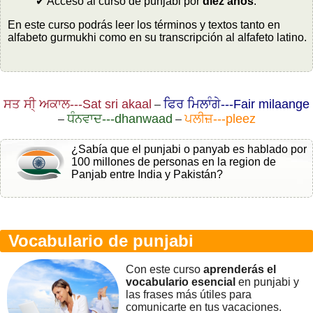
✔ Acceso al curso de punjabi por
diez años
.
En este curso podrás leer los términos y textos tanto en
alfabeto gurmukhi como en su transcripción al alfafeto latino.
ਸਤ ਸੀ੍ ਅਕਾਲ---Sat sri akaal
ਫਿਰ ਮਿਲਾੰਗੇ---Fair milaange
–
ਧੰਨਵਾਦ---dhanwaad
ਪਲੀਜ਼---pleez
–
–
¿Sabía que el punjabi o panyab es hablado por
100 millones de personas en la region de
Panjab entre India y Pakistán?
Vocabulario de punjabi
Con este curso
aprenderás el
vocabulario esencial
en punjabi y
las frases más útiles para
comunicarte en tus vacaciones.