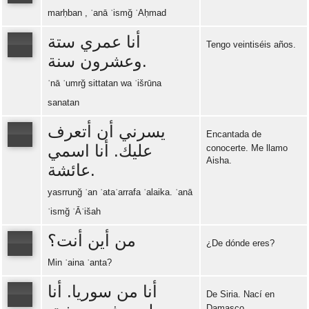
marḥban , ʾanā ʾismğ ʾAḥmad
Error loading: "https://www.idiomaspc.com/curso-aprender-arabe-basico/audio/3004.mp3"
أنا عمري ستة
Tengo veintiséis años.
وعشرون سنة.
Error loading: "https://www.idiomaspc.com/curso-aprender-arabe-basico/audio/3005.mp3"
ʾnā ʿumrğ sittatan wa ʿišrūna
sanatan
يسرني أن أتعرف
Encantada de
عليك. أنا اسمي
conocerte. Me llamo
Aisha.
عائشة.
Error loading: "https://www.idiomaspc.com/curso-aprender-arabe-basico/audio/3006.mp3"
yasrrunğ ʾan ʾataʿarrafa ʿalaika. ʾanā
ʾismğ ʿĀʾišah
من أين أنت؟
¿De dónde eres?
Min ʾaina ʾanta?
Error loading: "https://www.idiomaspc.com/curso-aprender-arabe-basico/audio/3007.mp3"
أنا من سوريا. أنا
De Siria. Nací en
Damasco