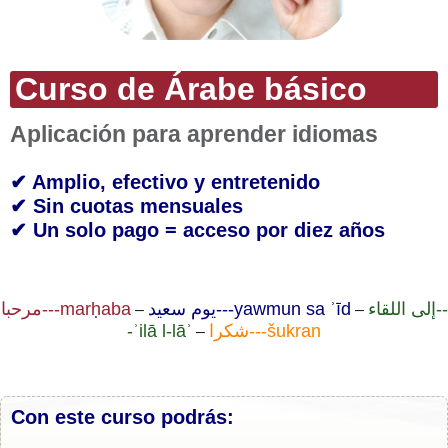
Curso de Árabe básico
Aplicación para aprender idiomas
✔ Amplio, efectivo y entretenido
✔ Sin cuotas mensuales
✔ Un solo pago = acceso por diez años
إلى اللقاء--
يوم سعيد---yawmun sa ʾīd
مرحبا---marḥaba
–
–
-ʾilā l-lāʾ
شكرا---šukran
–
Con este curso podrás: