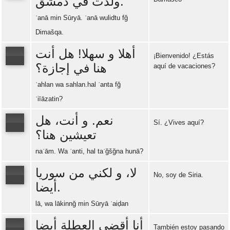
ولدت في دمشق.
Error loading: "https://www.idiomaspc.com/curso-aprender-arabe-basico/audio/3008.mp3"
ʾanā min Sūryā. ʾanā wulidtu fğ
Dimašqa.
أهلا و سهلا! هل أنت
¡Bienvenido! ¿Estás
هنا في إجازة؟
aquí de vacaciones?
Error loading: "https://www.idiomaspc.com/curso-aprender-arabe-basico/audio/3009.mp3"
ʾahlan wa sahlan.hal ʾanta fğ
ʾiīāzatin?
نعم. و أنت، هل
Sí. ¿Vives aquí?
تعيشين هنا؟
Error loading: "https://www.idiomaspc.com/curso-aprender-arabe-basico/audio/3010.mp3"
naʿām. Wa ʾanti, hal taʿğšğna hunā?
لا، و لكني من سوريا
No, soy de Siria.
أيضا.
Error loading: "https://www.idiomaspc.com/curso-aprender-arabe-basico/audio/3011.mp3"
lā, wa lākinnğ min Sūryā ʾaiḍan
أنا أقضي العطلة أيضا
También estoy pasando