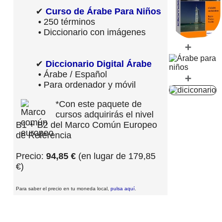
✔
Curso de Árabe Para Niños
• 250 términos
• Diccionario con imágenes
+
✔
Diccionario Digital Árabe
• Árabe / Español
+
• Para ordenador y móvil
*Con este paquete de
cursos adquirirás el nivel
B1 + B2 del Marco Común Europeo
de Referencia
Precio:
94,85 €
(en lugar de 179,85
€)
Para saber el precio en tu moneda local,
pulsa aquí
.