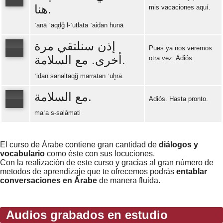
هنا.
mis vacaciones aquí.
Error loading: "https://www.idiomaspc.com/curso-aprender-arabe-basico/audio/3012.mp3"
ʾanā ʾaqḍğ l-ʿuṭlata ʾaiḍan hunā
إذن سنلتقي مرة
Pues ya nos veremos
أخرى. مع السلامة.
otra vez. Adiós.
Error loading: "https://www.idiomaspc.com/curso-aprender-arabe-basico/audio/3013.mp3"
ʾiḏan sanaltaqğ marratan ʾuḫrā.
مع السلامة.
Adiós. Hasta pronto.
maʿa s-salāmati
Error loading: "https://www.idiomaspc.com/curso-aprender-arabe-basico/audio/3014.mp3"
El curso de Árabe contiene gran cantidad de
diálogos y
vocabulario
como éste con sus locuciones.
Con la realización de este curso y gracias al gran número de
metodos de aprendizaje que te ofrecemos podrás
entablar
conversaciones en Árabe
de manera fluida.
Audios grabados en estudio