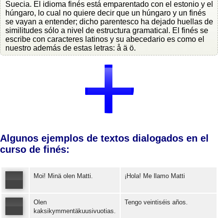
Suecia. El idioma finés está emparentado con el estonio y el
húngaro, lo cual no quiere decir que un húngaro y un finés
se vayan a entender; dicho parentesco ha dejado huellas de
similitudes sólo a nivel de estructura gramatical. El finés se
escribe con caracteres latinos y su abecedario es como el
nuestro además de estas letras: å ä ö.
Algunos ejemplos de textos dialogados en el
curso de finés:
Moi! Minä olen Matti.
¡Hola! Me llamo Matti
Olen
Tengo veintiséis años.
Error loading: "https://www.idiomaspc.com/curso-aprender-finlandes-basico/audio/3004.mp3"
kaksikymmentäkuusivuotias.