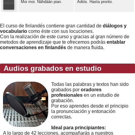
Moi moi. Nähdään pian.
Adiós. Hasta pronto.
Error loading: "https://www.idiomaspc.com/curso-aprender-finlandes-basico/audio/3013.mp3"
Error loading: "https://www.idiomaspc.com/curso-aprender-finlandes-basico/audio/3014.mp3"
El curso de finlandés contiene gran cantidad de
diálogos y
vocabulario
como éste con sus locuciones.
Con la realización de este curso y gracias al gran número de
metodos de aprendizaje que te ofrecemos podrás
entablar
conversaciones en finlandés
de manera fluida.
Audios grabados en estudio
Todas las palabras y textos han sido
grabados por
oradores
profesionales
en un estudio de
grabación.
Por eso aprendes desde el principio
la pronunciación y entonación
correctas.
Ideal para principiantes:
A lo largo de 42 lecciones, acompañarás a nuestros