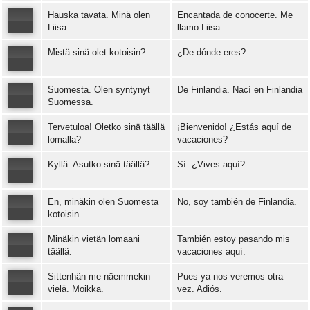
Hauska tavata. Minä olen
Encantada de conocerte. Me
Error loading: "https://www.idiomaspc.com/curso-aprender-finlandes-basico/audio/3005.mp3"
Liisa.
llamo Liisa.
Mistä sinä olet kotoisin?
¿De dónde eres?
Error loading: "https://www.idiomaspc.com/curso-aprender-finlandes-basico/audio/3006.mp3"
Suomesta. Olen syntynyt
De Finlandia. Nací en Finlandia
Error loading: "https://www.idiomaspc.com/curso-aprender-finlandes-basico/audio/3007.mp3"
Suomessa.
Tervetuloa! Oletko sinä täällä
¡Bienvenido! ¿Estás aquí de
Error loading: "https://www.idiomaspc.com/curso-aprender-finlandes-basico/audio/3008.mp3"
lomalla?
vacaciones?
Kyllä. Asutko sinä täällä?
Sí. ¿Vives aquí?
Error loading: "https://www.idiomaspc.com/curso-aprender-finlandes-basico/audio/3009.mp3"
En, minäkin olen Suomesta
No, soy también de Finlandia.
Error loading: "https://www.idiomaspc.com/curso-aprender-finlandes-basico/audio/3010.mp3"
kotoisin.
Minäkin vietän lomaani
También estoy pasando mis
Error loading: "https://www.idiomaspc.com/curso-aprender-finlandes-basico/audio/3011.mp3"
täällä.
vacaciones aquí.
Sittenhän me näemmekin
Pues ya nos veremos otra
Error loading: "https://www.idiomaspc.com/curso-aprender-finlandes-basico/audio/3012.mp3"
vielä. Moikka.
vez. Adiós.