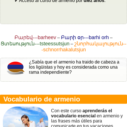
✔ Acceso al curso de armenio por
diez años
.
Բարեվ---barheev
Բարի օր---barhi orh
–
–
Ցտեսություն---tsteessutsjun
շնորհակալություն--
–
-schnorrhakalutsjun
¿Sabía que el armenio ha traido de cabeza a
los ligüistas y hoy es considerada como una
rama independiente?
Vocabulario de armenio
Con este curso
aprenderás el
vocabulario esencial
en armenio y
las frases más útiles para
comunicarte en tus vacaciones.