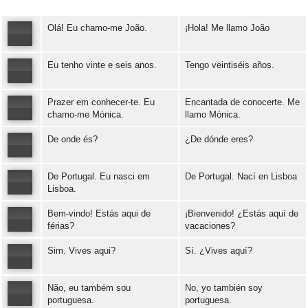
Olá! Eu chamo-me João.
¡Hola! Me llamo João
Eu tenho vinte e seis anos.
Tengo veintiséis años.
Error loading: "https://www.idiomaspc.com/curso-aprender-portugues-basico/audio/3004.mp3"
Prazer em conhecer-te. Eu
Encantada de conocerte. Me
Error loading: "https://www.idiomaspc.com/curso-aprender-portugues-basico/audio/3005.mp3"
chamo-me Mónica.
llamo Mónica.
De onde és?
¿De dónde eres?
Error loading: "https://www.idiomaspc.com/curso-aprender-portugues-basico/audio/3006.mp3"
De Portugal. Eu nasci em
De Portugal. Nací en Lisboa
Error loading: "https://www.idiomaspc.com/curso-aprender-portugues-basico/audio/3007.mp3"
Lisboa.
Bem-vindo! Estás aqui de
¡Bienvenido! ¿Estás aquí de
Error loading: "https://www.idiomaspc.com/curso-aprender-portugues-basico/audio/3008.mp3"
férias?
vacaciones?
Sim. Vives aqui?
Sí. ¿Vives aquí?
Error loading: "https://www.idiomaspc.com/curso-aprender-portugues-basico/audio/3009.mp3"
Não, eu também sou
No, yo también soy
Error loading: "https://www.idiomaspc.com/curso-aprender-portugues-basico/audio/3010.mp3"
portuguesa.
portuguesa.