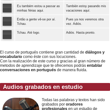
Eu também estou a passar as
También estoy pasando mis
Error loading: "https://www.idiomaspc.com/curso-aprender-portugues-basico/audio/3011.mp3"
minhas férias aqui.
vacaciones aquí.
Então a gente vê-se por aí.
Pues ya nos veremos otra
Error loading: "https://www.idiomaspc.com/curso-aprender-portugues-basico/audio/3012.mp3"
Tchau.
vez. Adiós.
Tchau. Até logo.
Adiós. Hasta pronto.
Error loading: "https://www.idiomaspc.com/curso-aprender-portugues-basico/audio/3013.mp3"
Error loading: "https://www.idiomaspc.com/curso-aprender-portugues-basico/audio/3014.mp3"
El curso de portugués contiene gran cantidad de
diálogos y
vocabulario
como éste con sus locuciones.
Con la realización de este curso y gracias al gran número de
metodos de aprendizaje que te ofrecemos podrás
entablar
conversaciones en portugués
de manera fluida.
Audios grabados en estudio
Todas las palabras y textos han sido
grabados por
oradores
profesionales
en un estudio de