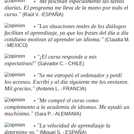
"Me fascinan especialmente las tareas
•
diarias. El programa me lleva de la mano por todo el
curso."
(Raúl V. -ESPAÑA)
"Las situaciones reales de los diálogos
•
facilitan el aprendizaje, ya que las frases del día a día
cotidiano motivan al aprender un idioma."
(Claudia M.
- MEXICO)
"¡El curso responde a mis
•
expectativas!"
(Salvador C. - CHILE)
"Se me estropeó el ordenador y perdí
•
los accesos. Escribí y al día siguiente me los enviaron.
Mil gracias."
(Antonio L. - FRANCIA)
"Me compré el curso como
•
complemento a la academia de idiomas. Me ayudó un
muchísimo."
(Sara P. - ALEMANIA)
"La velocidad de aprendizaje la
•
determino yo."
(Miguel S. - ESPAÑA)