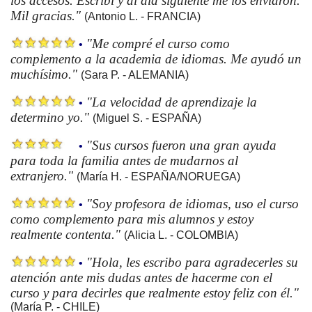
los accesos. Escribí y al día siguiente me los enviaron.
Mil gracias."
(Antonio L. - FRANCIA)
"Me compré el curso como
•
complemento a la academia de idiomas. Me ayudó un
muchísimo."
(Sara P. - ALEMANIA)
"La velocidad de aprendizaje la
•
determino yo."
(Miguel S. - ESPAÑA)
"Sus cursos fueron una gran ayuda
•
para toda la familia antes de mudarnos al
extranjero."
(María H. - ESPAÑA/NORUEGA)
"Soy profesora de idiomas, uso el curso
•
como complemento para mis alumnos y estoy
realmente contenta."
(Alicia L. - COLOMBIA)
"Hola, les escribo para agradecerles su
•
atención ante mis dudas antes de hacerme con el
curso y para decirles que realmente estoy feliz con él."
(María P. - CHILE)