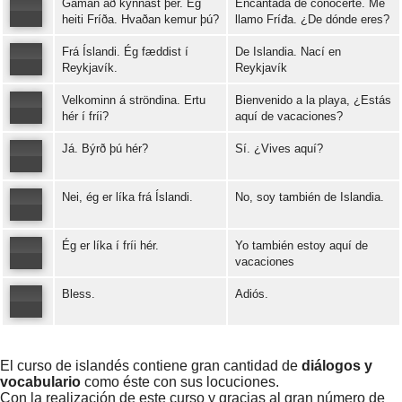
Gaman að kynnast þér. Ég
Encantada de conocerte. Me
Error loading: "https://www.idiomaspc.com/curso-aprender-islandes-basico/audio/3004.mp3"
heiti Fríða. Hvaðan kemur þú?
llamo Fríđa. ¿De dónde eres?
Frá Íslandi. Ég fæddist í
De Islandia. Nací en
Error loading: "https://www.idiomaspc.com/curso-aprender-islandes-basico/audio/3005.mp3"
Reykjavík.
Reykjavík
Velkominn á ströndina. Ertu
Bienvenido a la playa, ¿Estás
Error loading: "https://www.idiomaspc.com/curso-aprender-islandes-basico/audio/3006.mp3"
hér í fríi?
aquí de vacaciones?
Já. Býrð þú hér?
Sí. ¿Vives aquí?
Error loading: "https://www.idiomaspc.com/curso-aprender-islandes-basico/audio/3007.mp3"
Nei, ég er líka frá Íslandi.
No, soy también de Islandia.
Error loading: "https://www.idiomaspc.com/curso-aprender-islandes-basico/audio/3008.mp3"
Ég er líka í fríi hér.
Yo también estoy aquí de
Error loading: "https://www.idiomaspc.com/curso-aprender-islandes-basico/audio/3009.mp3"
vacaciones
Bless.
Adiós.
Error loading: "https://www.idiomaspc.com/curso-aprender-islandes-basico/audio/3010.mp3"
Error loading: "https://www.idiomaspc.com/curso-aprender-islandes-basico/audio/3011.mp3"
El curso de islandés contiene gran cantidad de
diálogos y
vocabulario
como éste con sus locuciones.
Con la realización de este curso y gracias al gran número de