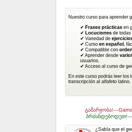
Nuestro curso para aprender g
✔
Frases prácticas
en g
✔
Locuciones
de todas 
✔ Variedad de
ejercicio
✔ Curso
en español
, fá
✔ Compatible con
orden
✔ Aprender desde
vario
usuarios.
✔ Acceso al curso de ge
En este curso podrás leer los 
transcripción al alfafeto latino.
გამარჯობა!---Gama
ბრძანდებოდეთ!---
¿Sabía que el ge