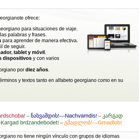
eorgianote ofrece:
eorgiano para situaciones de viaje.
las palabras y frases.
s
para aprender de manera efectiva.
cil de seguir.
ador, tablet y móvil
.
s dispositivos
y con varios
orgiano por
diez años
.
términos y textos tanto en alfabeto georgiano como en su
rdschoba!
ნახვამდის!---Nachvamdis!
კარგად
–
–
Kargad brdzandebodet!
გმადლობ!---Gmadlob!
–
orgiano no tiene ningún vínculo con grupos de idiomas