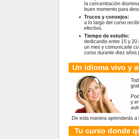
la concentración disminu
buen momento para desc
Trucos y consejos:
a lo largo del curso rec
efectivo.
Tiempo de estudio:
dedicando entre 15 y 20
un mes y comunicarte co
curso durante diez años 
Un idioma vivo y a
Tod
gra
Pod
y e
aut
De esta manera aprenderás a 
Tu curso donde qu