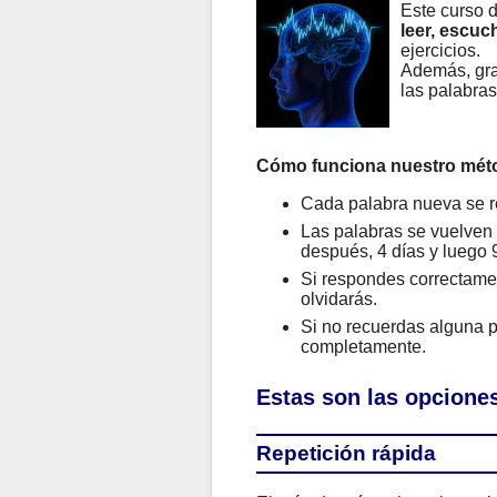
Este curso 
leer, escuch
ejercicios.
Además, gra
las palabra
Cómo funciona nuestro mét
Cada palabra nueva se r
Las palabras se vuelven a
después, 4 días y luego 9
Si respondes correctamen
olvidarás.
Si no recuerdas alguna p
completamente.
Estas son las opciones
Repetición rápida