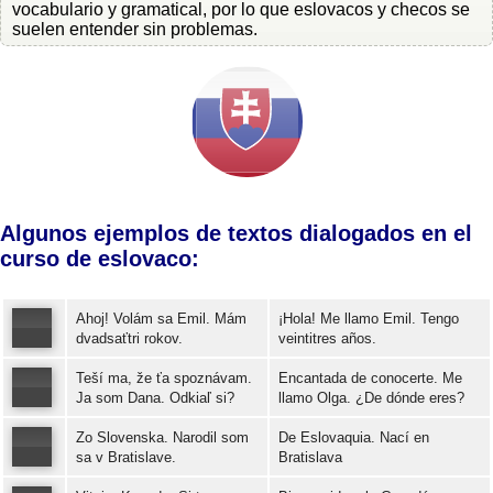
vocabulario y gramatical, por lo que eslovacos y checos se
suelen entender sin problemas.
Algunos ejemplos de textos dialogados en el
curso de eslovaco:
Ahoj! Volám sa Emil. Mám
¡Hola! Me llamo Emil. Tengo
dvadsaťtri rokov.
veintitres años.
Teší ma, že ťa spoznávam.
Encantada de conocerte. Me
Error loading: "https://www.idiomaspc.com/curso-aprender-eslovaco-basico/audio/3004.mp3"
Ja som Dana. Odkiaľ si?
llamo Olga. ¿De dónde eres?
Zo Slovenska. Narodil som
De Eslovaquia. Nací en
Error loading: "https://www.idiomaspc.com/curso-aprender-eslovaco-basico/audio/3005.mp3"
sa v Bratislave.
Bratislava