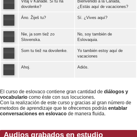
Vitaj v Kanade. Si tu na
Bienvenido a la Canadá,
Error loading: "https://www.idiomaspc.com/curso-aprender-eslovaco-basico/audio/3006.mp3"
dovolenke?
¿Estás aquí de vacaciones?
Áno. Žiješ tu?
Sí. ¿Vives aquí?
Error loading: "https://www.idiomaspc.com/curso-aprender-eslovaco-basico/audio/3007.mp3"
Nie, ja som tiež zo
No, soy también de
Error loading: "https://www.idiomaspc.com/curso-aprender-eslovaco-basico/audio/3008.mp3"
Slovenska.
Eslovaquia.
Som tu tiež na dovolenke.
Yo también estoy aquí de
Error loading: "https://www.idiomaspc.com/curso-aprender-eslovaco-basico/audio/3009.mp3"
vacaciones
Ahoj.
Adiós.
Error loading: "https://www.idiomaspc.com/curso-aprender-eslovaco-basico/audio/3010.mp3"
Error loading: "https://www.idiomaspc.com/curso-aprender-eslovaco-basico/audio/3011.mp3"
El curso de eslovaco contiene gran cantidad de
diálogos y
vocabulario
como éste con sus locuciones.
Con la realización de este curso y gracias al gran número de
metodos de aprendizaje que te ofrecemos podrás
entablar
conversaciones en eslovaco
de manera fluida.
Audios grabados en estudio