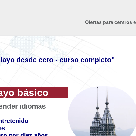
Ofertas para centros 
ayo desde cero - curso completo"
ayo básico
render idiomas
ntretenido
es
so por diez años