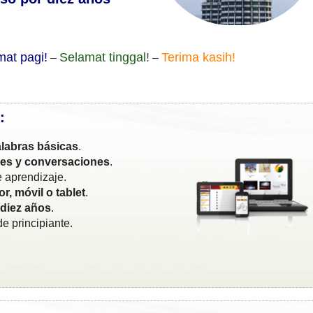
mat pagi!
Selamat tinggal!
Terima kasih!
–
–
:
labras básicas
.
ses y conversaciones
.
 aprendizaje.
r, móvil o tablet
.
 diez años
.
e principiante.