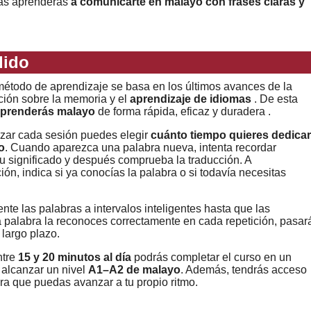
mas aprenderás
a comunicarte en malayo con frases claras y
dido
étodo de aprendizaje se basa en los últimos avances de la
ción sobre la memoria y el
aprendizaje de idiomas
. De esta
prenderás malayo
de forma rápida, eficaz y duradera .
zar cada sesión puedes elegir
cuánto tiempo quieres dedicar
o
. Cuando aparezca una palabra nueva, intenta recordar
u significado y después comprueba la traducción. A
ión, indica si ya conocías la palabra o si todavía necesitas
nte las palabras a intervalos inteligentes hasta que las
a palabra la reconoces correctamente en cada repetición, pasar
 largo plazo.
ntre
15 y 20 minutos al día
podrás completar el curso en un
 alcanzar un nivel
A1–A2 de malayo
. Además, tendrás acceso
ara que puedas avanzar a tu propio ritmo.