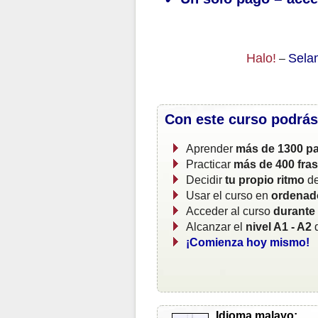
Halo!
Sela
–
Con este curso podrás
Aprender
más de 1300 pa
Practicar
más de 400 fra
Decidir
tu propio ritmo
de
Usar el curso en
ordenado
Acceder al curso
durante
Alcanzar el
nivel A1 - A2
d
¡Comienza hoy mismo!
Idioma malayo: