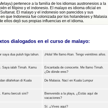
layu) pertenece a la familia de los idiomas austronesios a la
én el filipino y el indonesio. El malayo es idioma oficial en
Sultanat. El malayo y el indonesio son parecidos y sus
o en que Indonesia fue colonizada por los holandeses y Malasia
de ellos dejó sus propias influencias en el idioma.
xtos dialogados en el curso de malayo:
r saya dua puluh tiga tahun.
¡Hola! Me llamo Atan. Tengo veintitres años.
 Saya ialah Timah. Kamu
Encantada de conocerte. Me llamo Timah.
Error loading: "https://www.idiomaspc.com/curso-aprender-malayo-basico/audio/3004.mp3"
¿De dónde eres?
dan dilahirkan di Kuala
De Malasia. Nací en Kuala Lumpur
Error loading: "https://www.idiomaspc.com/curso-aprender-malayo-basico/audio/3005.mp3"
. Kamu bercuti sini?
Bienvenido a la playa, ¿Estás aquí de
Error loading: "https://www.idiomaspc.com/curso-aprender-malayo-basico/audio/3006.mp3"
vacaciones?
Sí. ¿Vives aquí?
Error loading: "https://www.idiomaspc.com/curso-aprender-malayo-basico/audio/3007.mp3"