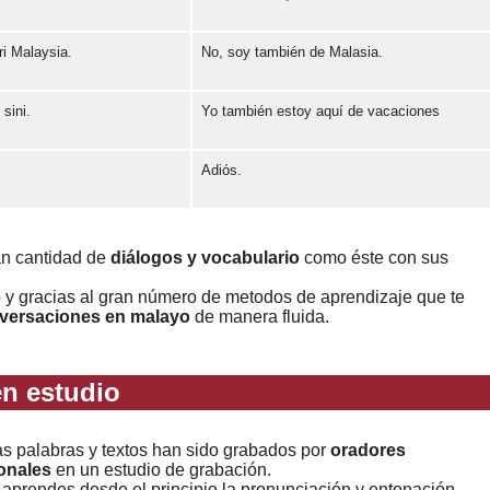
ri Malaysia.
No, soy también de Malasia.
Error loading: "https://www.idiomaspc.com/curso-aprender-malayo-basico/audio/3008.mp3"
sini.
Yo también estoy aquí de vacaciones
Error loading: "https://www.idiomaspc.com/curso-aprender-malayo-basico/audio/3009.mp3"
Adiós.
Error loading: "https://www.idiomaspc.com/curso-aprender-malayo-basico/audio/3010.mp3"
Error loading: "https://www.idiomaspc.com/curso-aprender-malayo-basico/audio/3011.mp3"
an cantidad de
diálogos y vocabulario
como éste con sus
o y gracias al gran número de metodos de aprendizaje que te
nversaciones en malayo
de manera fluida.
n estudio
as palabras y textos han sido grabados por
oradores
onales
en un estudio de grabación.
 aprendes desde el principio la pronunciación y entonación