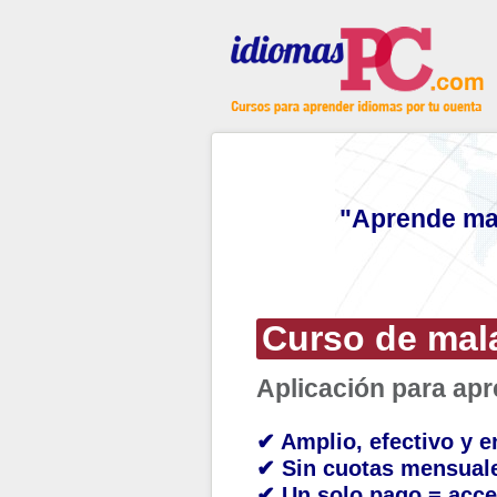
"Aprende mal
Curso de mal
Aplicación para ap
✔ Amplio, efectivo y e
✔ Sin cuotas mensual
✔ Un solo pago = acce