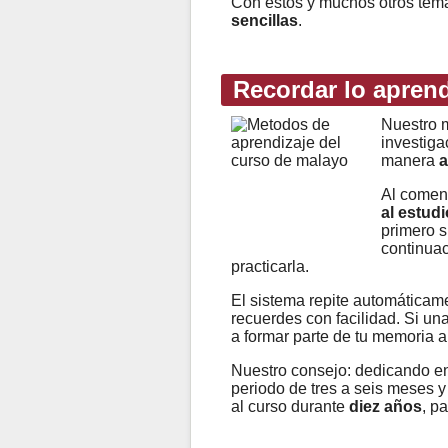
Con estos y muchos otros te
sencillas
.
Recordar lo apren
Nuestro m
investiga
manera
a
Al comen
al estudi
primero s
continuac
practicarla.
El sistema repite automáticame
recuerdes con facilidad. Si un
a formar parte de tu memoria a
Nuestro consejo: dedicando e
periodo de tres a seis meses y
al curso durante
diez años
, p