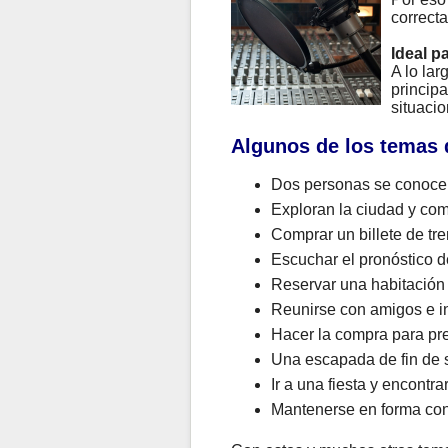
correcta
Ideal p
A lo la
principa
situacio
Algunos de los temas 
Dos personas se conocen
Exploran la ciudad y com
Comprar un billete de tre
Escuchar el pronóstico de
Reservar una habitación
Reunirse con amigos e in
Hacer la compra para pr
Una escapada de fin de s
Ir a una fiesta y encontr
Mantenerse en forma con 