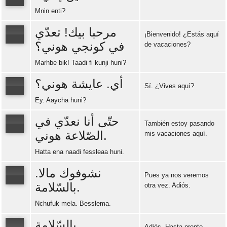
Mnin enti?
Error loading: "https://www.idiomaspc.com/curso-aprender-tunecino-basico/audio/3007.mp3"
مرحبا بيك! تعدّي
¡Bienvenido! ¿Estás aquí
في كونجي هوني؟
de vacaciones?
Error loading: "https://www.idiomaspc.com/curso-aprender-tunecino-basico/audio/3009.mp3"
Marhbe bik! Taadi fi kunji huni?
أي. عايشة هوني؟
Sí. ¿Vives aquí?
Ey. Aaycha huni?
Error loading: "https://www.idiomaspc.com/curso-aprender-tunecino-basico/audio/3010.mp3"
حتّى أنا نعدّي في
También estoy pasando
الصّلاعة هوني.
mis vacaciones aquí.
Error loading: "https://www.idiomaspc.com/curso-aprender-tunecino-basico/audio/3012.mp3"
Hatta ena naadi fessleaa huni.
نشوفوك مالا.
Pues ya nos veremos
بالسّلامة.
otra vez. Adiós.
Error loading: "https://www.idiomaspc.com/curso-aprender-tunecino-basico/audio/3013.mp3"
Nchufuk mela. Besslema.
بالسّلامة
Adiós. Hasta pronto.