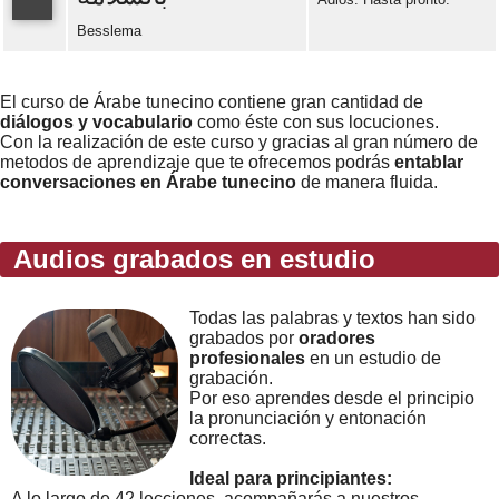
Besslema
Error loading: "https://www.idiomaspc.com/curso-aprender-tunecino-basico/audio/3014.mp3"
El curso de Árabe tunecino contiene gran cantidad de
diálogos y vocabulario
como éste con sus locuciones.
Con la realización de este curso y gracias al gran número de
metodos de aprendizaje que te ofrecemos podrás
entablar
conversaciones en Árabe tunecino
de manera fluida.
Audios grabados en estudio
Todas las palabras y textos han sido
grabados por
oradores
profesionales
en un estudio de
grabación.
Por eso aprendes desde el principio
la pronunciación y entonación
correctas.
Ideal para principiantes:
A lo largo de 42 lecciones, acompañarás a nuestros