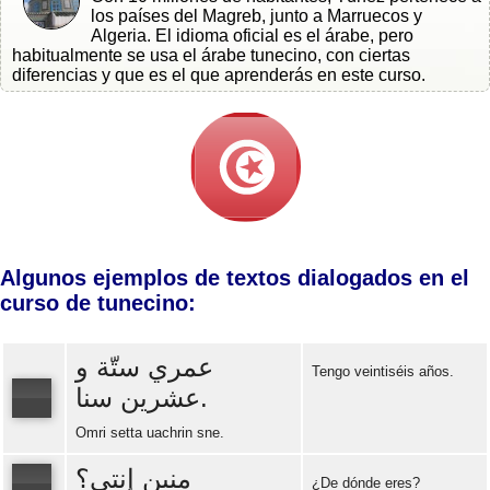
los países del Magreb, junto a Marruecos y
Algeria. El idioma oficial es el árabe, pero
habitualmente se usa el árabe tunecino, con ciertas
diferencias y que es el que aprenderás en este curso.
Algunos ejemplos de textos dialogados en el
curso de tunecino:
عمري ستّة و
Tengo veintiséis años.
عشرين سنا.
Omri setta uachrin sne.
Error loading: "https://www.idiomaspc.com/curso-aprender-tunecino-basico/audio/3005.mp3"
منين إنتي؟
¿De dónde eres?