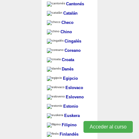
Cantonés
Catalán
Checo
Chino
Cingalés
Coreano
Croata
Danés
Egipcio
Eslovaco
Esloveno
Estonio
Euskera
Filipino
Acceder al curso
Finlandés