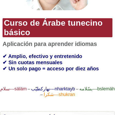
Curso de Árabe tunecino
básico
Aplicación para aprender idiomas
✔ Amplio, efectivo y entretenido
✔ Sin cuotas mensuales
✔ Un solo pago = acceso por diez años
سلام---säläm
نهاركطيّب---nharktayb
بسّلامه---bslemäh
–
–
شكرا---shukran
–