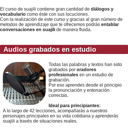
Error loading: "https://www.idiomaspc.com/curso-aprender-suajili-basico/audio/3014.mp3"
El curso de suajili contiene gran cantidad de
diálogos y
vocabulario
como éste con sus locuciones.
Con la realización de este curso y gracias al gran número de
metodos de aprendizaje que te ofrecemos podrás
entablar
conversaciones en suajili
de manera fluida.
Audios grabados en estudio
Todas las palabras y textos han sido
grabados por
oradores
profesionales
en un estudio de
grabación.
Por eso aprendes desde el principio
la pronunciación y entonación
correctas.
Ideal para principiantes:
A lo largo de 42 lecciones, acompañarás a nuestros
personajes principales en su vida cotidiana y aprenderás
suajili a través de situaciones reales.