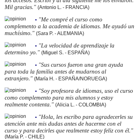
los accesos. Escribí y al día siguiente me los enviaron.
Mil gracias."
(Antonio L. - FRANCIA)
"Me compré el curso como
•
complemento a la academia de idiomas. Me ayudó un
muchísimo."
(Sara P. - ALEMANIA)
"La velocidad de aprendizaje la
•
determino yo."
(Miguel S. - ESPAÑA)
"Sus cursos fueron una gran ayuda
•
para toda la familia antes de mudarnos al
extranjero."
(María H. - ESPAÑA/NORUEGA)
"Soy profesora de idiomas, uso el curso
•
como complemento para mis alumnos y estoy
realmente contenta."
(Alicia L. - COLOMBIA)
"Hola, les escribo para agradecerles su
•
atención ante mis dudas antes de hacerme con el
curso y para decirles que realmente estoy feliz con él."
(María P. - CHILE)