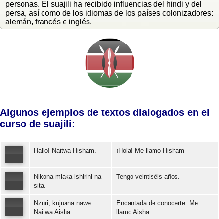
personas. El suajili ha recibido influencias del hindi y del
persa, así como de los idiomas de los países colonizadores:
alemán, francés e inglés.
Algunos ejemplos de textos dialogados en el
curso de suajili:
Hallo! Naitwa Hisham.
¡Hola! Me llamo Hisham
Nikona miaka ishirini na
Tengo veintiséis años.
Error loading: "https://www.idiomaspc.com/curso-aprender-suajili-basico/audio/3004.mp3"
sita.
Nzuri, kujuana nawe.
Encantada de conocerte. Me
Error loading: "https://www.idiomaspc.com/curso-aprender-suajili-basico/audio/3005.mp3"
Naitwa Aisha.
llamo Aisha.