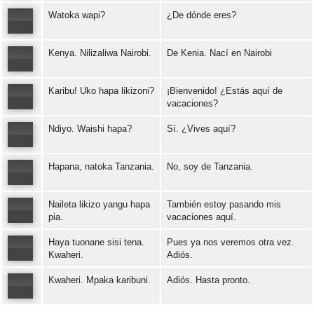
Watoka wapi?
¿De dónde eres?
Error loading: "https://www.idiomaspc.com/curso-aprender-suajili-basico/audio/3006.mp3"
Kenya. Nilizaliwa Nairobi.
De Kenia. Nací en Nairobi
Error loading: "https://www.idiomaspc.com/curso-aprender-suajili-basico/audio/3007.mp3"
Karibu! Uko hapa likizoni?
¡Bienvenido! ¿Estás aquí de
Error loading: "https://www.idiomaspc.com/curso-aprender-suajili-basico/audio/3008.mp3"
vacaciones?
Ndiyo. Waishi hapa?
Sí. ¿Vives aquí?
Error loading: "https://www.idiomaspc.com/curso-aprender-suajili-basico/audio/3009.mp3"
Hapana, natoka Tanzania.
No, soy de Tanzania.
Error loading: "https://www.idiomaspc.com/curso-aprender-suajili-basico/audio/3010.mp3"
Naileta likizo yangu hapa
También estoy pasando mis
Error loading: "https://www.idiomaspc.com/curso-aprender-suajili-basico/audio/3011.mp3"
pia.
vacaciones aquí.
Haya tuonane sisi tena.
Pues ya nos veremos otra vez.
Error loading: "https://www.idiomaspc.com/curso-aprender-suajili-basico/audio/3012.mp3"
Kwaheri.
Adiós.
Kwaheri. Mpaka karibuni.
Adiós. Hasta pronto.
Error loading: "https://www.idiomaspc.com/curso-aprender-suajili-basico/audio/3013.mp3"