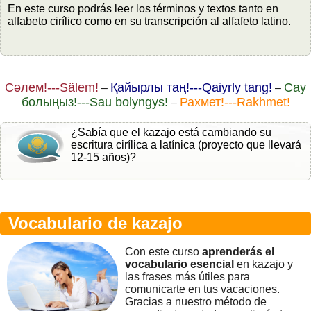
En este curso podrás leer los términos y textos tanto en
alfabeto cirílico como en su transcripción al alfafeto latino.
Сәлем!---Sälem!
Қайырлы таң!---Qaiyrly tang!
Сау
–
–
болыңыз!---Sau bolyngys!
Рахмет!---Rakhmet!
–
¿Sabía que el kazajo está cambiando su
escritura cirílica a latínica (proyecto que llevará
12-15 años)?
Vocabulario de kazajo
Con este curso
aprenderás el
vocabulario esencial
en kazajo y
las frases más útiles para
comunicarte en tus vacaciones.
Gracias a nuestro método de