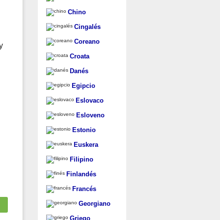
Chino
Cingalés
Coreano
y
Croata
Danés
Egipcio
Eslovaco
Esloveno
Estonio
Euskera
Filipino
Finlandés
Francés
Georgiano
Griego