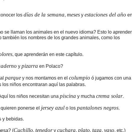
días de la semana
meses
estaciones del año
conocer los
,
y
e
 se llaman los animales en el nuevo idioma? Esto lo aprende
ero también los nombres de los grandes animales, como los
olores
, que aprenderán en este capítulo.
uaderno
pizarra
y
en Polaco?
parque
columpio
 al
y nos montamos en el
ó jugamos con una
s los niños encontraran aquí las palabras.
piscina
crema solar
Aquí los niños necesitan una
y mucha
.
jersey azul
pantalones negros
 quieren ponerse el
o los
.
 y bebidas.
Cuchillo
tenedor
cuchara
plato
taza
vaso
esa? (
,
y
,
,
,
, etc.)