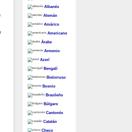
Albanés
n
Alemán
Amárico
n
Americano
Árabe
Armenio
Azerí
Bengalí
Bielorruso
Bosnio
Brasileño
Búlgaro
Cantonés
Catalán
Checo