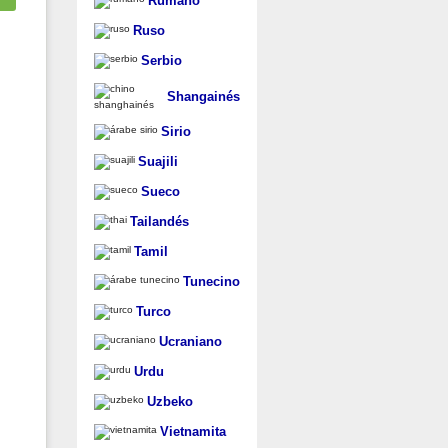
Rumano
Ruso
Serbio
Shangainés
Sirio
Suajili
Sueco
Tailandés
Tamil
Tunecino
Turco
Ucraniano
Urdu
Uzbeko
Vietnamita