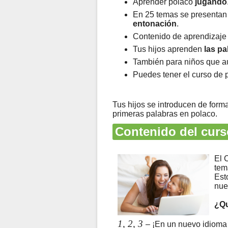
Aprender polaco
jugando
En 25 temas se presentan 
entonación
.
Contenido de aprendizaje 
Tus hijos aprenden
las p
También para niños que 
Puedes tener el curso de
Tus hijos se introducen de form
primeras palabras en polaco.
Contenido del curs
El 
tem
Est
nue
¿Qu
1, 2, 3
– ¡En un nuevo idioma