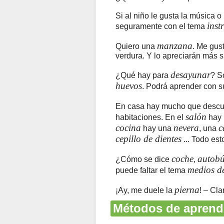
Si al niño le gusta la música o
inst
seguramente con el tema
manzana
Quiero una
. Me gus
verdura. Y lo apreciarán más s
desayunar
¿Qué hay para
? S
huevos
. Podrá aprender con su
En casa hay mucho que descub
salón
habitaciones. En el
hay
cocina
nevera
c
hay una
, una
cepillo de dientes
... Todo est
coche
autobú
¿Cómo se dice
,
medios de
puede faltar el tema
pierna
¡Ay, me duele la
! – Cl
Métodos de aprendi