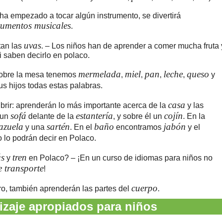
 ha empezado a tocar algún instrumento, se divertirá
rumentos musicales
.
uvas
tan las
. – Los niños han de aprender a comer mucha fruta 
i saben decirlo en polaco.
mermelada
miel
pan
leche
queso
obre la mesa tenemos
,
,
,
,
y
s hijos todas estas palabras.
casa
rir: aprenderán lo más importante acerca de la
y las
sofá
estantería
cojín
 un
delante de la
, y sobre él un
. En la
azuela
sartén
baño
jabón
y una
. En el
encontramos
y el
o lo podrán decir en Polaco.
s
tren
y
en Polaco? – ¡En un curso de idiomas para niños no
 transporte
!
cuerpo
aro, también aprenderán las partes del
.
zaje apropiados para niños