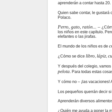
aprenderán a contar hasta 20.
Quien sabe contar, le gustará 
Polaco.
Perro, gato, ratón... –
¿Cómo
los niños en este capítulo. P
elefantes o las jirafas.
c
El mundo de los niños es de
libro
lápiz
c
¿Cómo se dice
,
,
Y después del colegio, vamos
pelota
. Para todas estas cosa
Y cómo no – ¡las vacaciones! 
Los pequeños querrán decir si
Aprenderán diversos alimentos
¿Quién me ayuda a poner la m