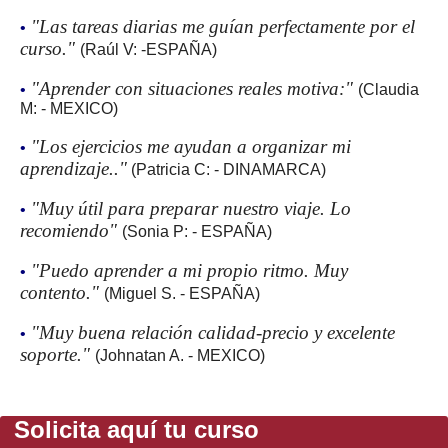
"Las tareas diarias me guían perfectamente por el
•
curso."
(Raúl V: -ESPAÑA)
"Aprender con situaciones reales motiva:"
•
(Claudia
M: - MEXICO)
"Los ejercicios me ayudan a organizar mi
•
aprendizaje.."
(Patricia C: - DINAMARCA)
"Muy útil para preparar nuestro viaje. Lo
•
recomiendo"
(Sonia P: - ESPAÑA)
"Puedo aprender a mi propio ritmo. Muy
•
contento."
(Miguel S. - ESPAÑA)
"Muy buena relación calidad-precio y excelente
•
soporte."
(Johnatan A. - MEXICO)
Solicita aquí tu curso