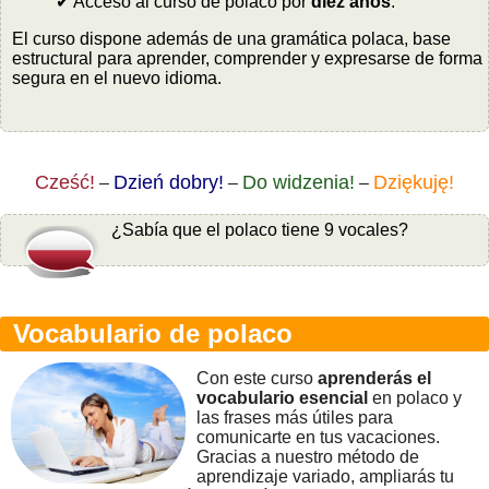
✔ Acceso al curso de polaco por
diez años
.
El curso dispone además de una gramática polaca, base
estructural para aprender, comprender y expresarse de forma
segura en el nuevo idioma.
Cześć!
Dzień dobry!
Do widzenia!
Dziękuję!
–
–
–
¿Sabía que el polaco tiene 9 vocales?
Vocabulario de polaco
Con este curso
aprenderás el
vocabulario esencial
en polaco y
las frases más útiles para
comunicarte en tus vacaciones.
Gracias a nuestro método de
aprendizaje variado, ampliarás tu