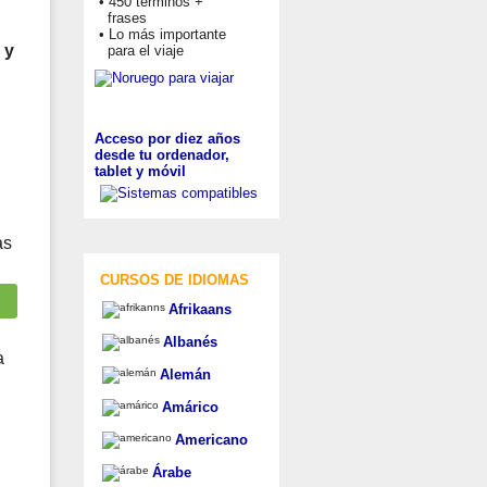
• 450 términos +
frases
• Lo más importante
 y
para el viaje
Acceso por diez años
desde tu ordenador,
tablet y móvil
as
CURSOS DE IDIOMAS
Afrikaans
Albanés
a
Alemán
Amárico
Americano
Árabe