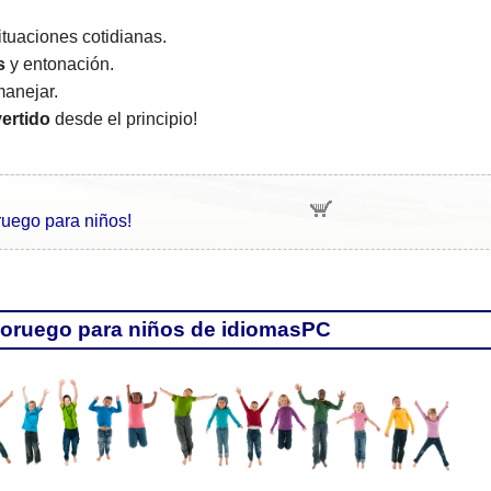
tuaciones cotidianas.
s
y entonación.
anejar.
vertido
desde el principio!
ruego para niños!
Noruego para niños de idiomasPC