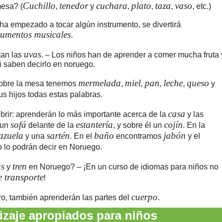
Cuchillo
tenedor
cuchara
plato
taza
vaso
esa? (
,
y
,
,
,
, etc.)
 ha empezado a tocar algún instrumento, se divertirá
rumentos musicales
.
uvas
tan las
. – Los niños han de aprender a comer mucha fruta 
i saben decirlo en noruego.
mermelada
miel
pan
leche
queso
obre la mesa tenemos
,
,
,
,
y
s hijos todas estas palabras.
casa
rir: aprenderán lo más importante acerca de la
y las
sofá
estantería
cojín
 un
delante de la
, y sobre él un
. En la
azuela
sartén
baño
jabón
y una
. En el
encontramos
y el
o lo podrán decir en Noruego.
s
tren
y
en Noruego? – ¡En un curso de idiomas para niños no
 transporte
!
cuerpo
aro, también aprenderán las partes del
.
zaje apropiados para niños