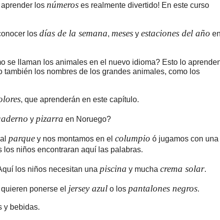
números
 aprender los
es realmente divertido! En este curso
días de la semana
meses
estaciones del año
conocer los
,
y
e
 se llaman los animales en el nuevo idioma? Esto lo aprende
ero también los nombres de los grandes animales, como los
olores
, que aprenderán en este capítulo.
uaderno
pizarra
y
en Noruego?
parque
columpio
 al
y nos montamos en el
ó jugamos con una
s los niños encontraran aquí las palabras.
piscina
crema solar
Aquí los niños necesitan una
y mucha
.
jersey azul
pantalones negros
 quieren ponerse el
o los
.
 y bebidas.