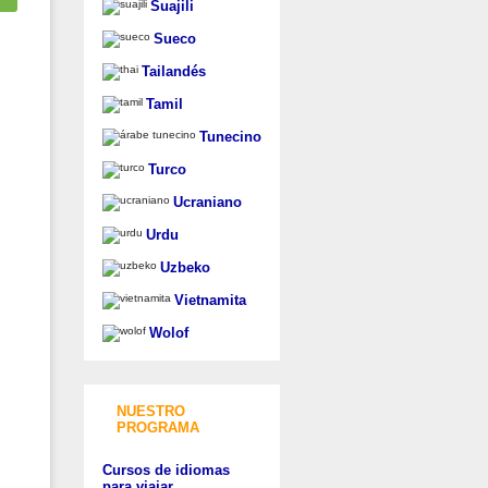
Suajili
Sueco
Tailandés
Tamil
Tunecino
Turco
Ucraniano
Urdu
Uzbeko
Vietnamita
Wolof
NUESTRO
PROGRAMA
Cursos de idiomas
para viajar