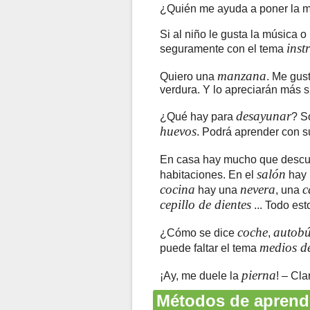
¿Quién me ayuda a poner la m
Si al niño le gusta la música o
inst
seguramente con el tema
manzana
Quiero una
. Me gus
verdura. Y lo apreciarán más s
desayunar
¿Qué hay para
? S
huevos
. Podrá aprender con su
En casa hay mucho que descub
salón
habitaciones. En el
hay
cocina
nevera
c
hay una
, una
cepillo de dientes
... Todo est
coche
autobú
¿Cómo se dice
,
medios de
puede faltar el tema
pierna
¡Ay, me duele la
! – Cl
Métodos de aprendi