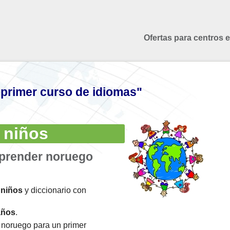
Ofertas para centros 
 primer curso de idiomas"
 niños
aprender noruego
 niños
y diccionario con
años
.
noruego para un primer