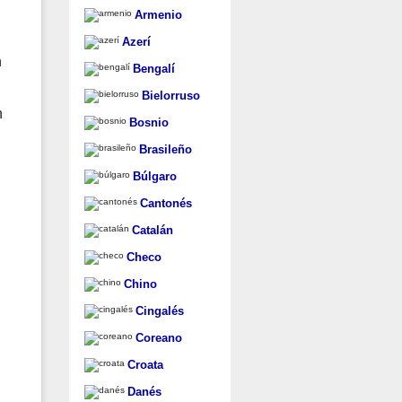
Armenio
Azerí
n
Bengalí
Bielorruso
n
Bosnio
Brasileño
Búlgaro
Cantonés
Catalán
Checo
Chino
Cingalés
Coreano
Croata
Danés