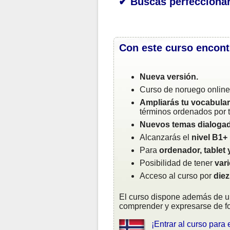
✔ Buscas perfeccionar
Con este curso encont
Nueva versión.
Curso de noruego onlin
Ampliarás tu vocabular
términos ordenados por 
Nuevos temas dialoga
Alcanzarás el
nivel B1+
Para
ordenador, tablet 
Posibilidad de tener
var
Acceso al curso por
diez
El curso dispone además de un
comprender y expresarse de f
¡Entrar al curso para 