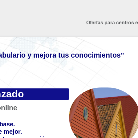
Ofertas para centros 
abulario y mejora tus conocimientos"
nzado
nline
base.
 mejor.