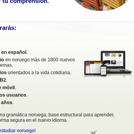
 tu comprensión.
rarás:
e
en español.
io
en noruego más de 1800 nuevos
temas.
dos
orientados a la vida cotidiana.
 B2
.
y móvil
.
ios usuarios
.
 años
.
a gramática noruega, base estructural para aprender,
orma segura en el nuevo idioma.
estudiar noruego!