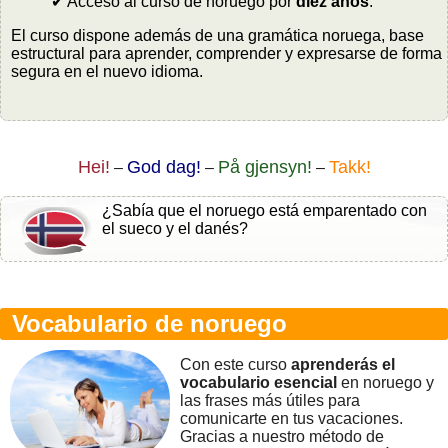
✔ Acceso al curso de noruego por
diez años
.
El curso dispone además de una gramática noruega, base
estructural para aprender, comprender y expresarse de forma
segura en el nuevo idioma.
Hei!
God dag!
På gjensyn!
Takk!
–
–
–
¿Sabía que el noruego está emparentado con
el sueco y el danés?
Vocabulario de noruego
Con este curso
aprenderás el
vocabulario esencial
en noruego y
las frases más útiles para
comunicarte en tus vacaciones.
Gracias a nuestro método de