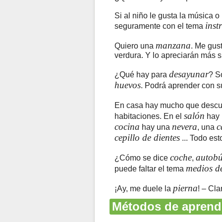
Si al niño le gusta la música o
inst
seguramente con el tema
manzana
Quiero una
. Me gus
verdura. Y lo apreciarán más s
desayunar
¿Qué hay para
? S
huevos
. Podrá aprender con su
En casa hay mucho que descub
salón
habitaciones. En el
hay
cocina
nevera
c
hay una
, una
cepillo de dientes
... Todo est
coche
autobú
¿Cómo se dice
,
medios de
puede faltar el tema
pierna
¡Ay, me duele la
! – Cl
Métodos de aprend