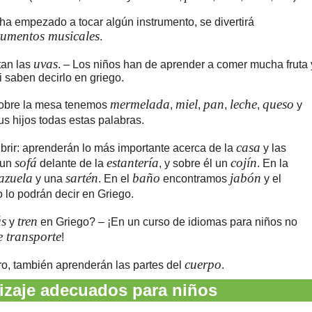
 ha empezado a tocar algún instrumento, se divertirá
rumentos musicales
.
uvas
tan las
. – Los niños han de aprender a comer mucha fruta 
i saben decirlo en griego.
mermelada
miel
pan
leche
queso
obre la mesa tenemos
,
,
,
,
y
s hijos todas estas palabras.
casa
rir: aprenderán lo más importante acerca de la
y las
sofá
estantería
cojín
 un
delante de la
, y sobre él un
. En la
azuela
sartén
baño
jabón
y una
. En el
encontramos
y el
o lo podrán decir en Griego.
s
tren
y
en Griego? – ¡En un curso de idiomas para niños no
 transporte
!
cuerpo
aro, también aprenderán las partes del
.
izaje adecuados para niños