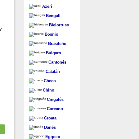
Azerí
Bengalí
Bielorruso
y
Bosnio
Brasileño
Búlgaro
Cantonés
Catalán
Checo
Chino
Cingalés
Coreano
Croata
Danés
Egipcio