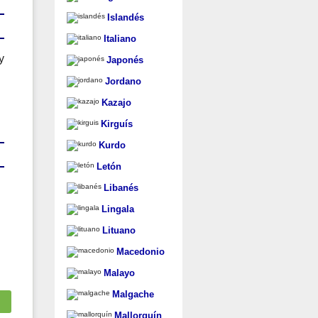
Islandés
Italiano
y
Japonés
Jordano
Kazajo
Kirguís
Kurdo
Letón
Libanés
Lingala
Lituano
Macedonio
Malayo
Malgache
Mallorquín