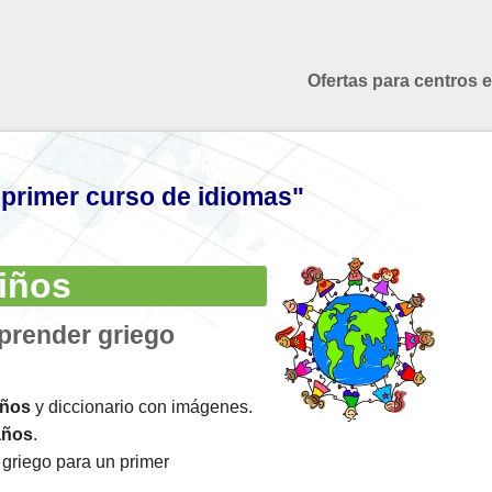
Ofertas para centros 
 primer curso de idiomas"
iños
prender griego
iños
y diccionario con imágenes.
años
.
griego para un primer