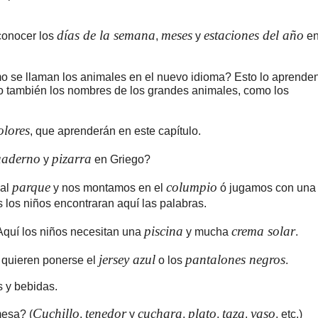
días de la semana
meses
estaciones del año
conocer los
,
y
e
 se llaman los animales en el nuevo idioma? Esto lo aprende
ero también los nombres de los grandes animales, como los
olores
, que aprenderán en este capítulo.
uaderno
pizarra
y
en Griego?
parque
columpio
 al
y nos montamos en el
ó jugamos con una
s los niños encontraran aquí las palabras.
piscina
crema solar
Aquí los niños necesitan una
y mucha
.
jersey azul
pantalones negros
 quieren ponerse el
o los
.
 y bebidas.
Cuchillo
tenedor
cuchara
plato
taza
vaso
esa? (
,
y
,
,
,
, etc.)