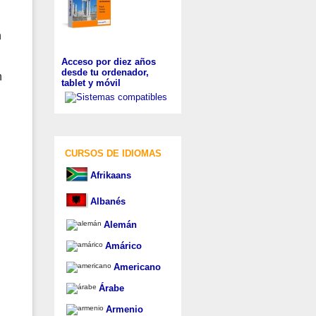
n
Acceso por diez años
desde tu ordenador,
n
tablet y móvil
CURSOS DE IDIOMAS
Afrikaans
Albanés
Alemán
Amárico
Americano
Árabe
Armenio