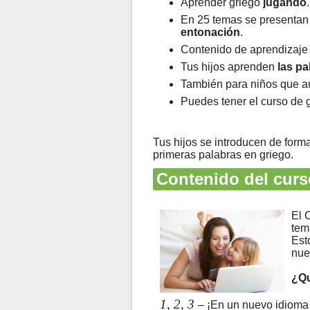
Aprender griego
jugando
.
En 25 temas se presentan 
entonación
.
Contenido de aprendizaje 
Tus hijos aprenden
las p
También para niños que 
Puedes tener el curso de 
Tus hijos se introducen de form
primeras palabras en griego.
Contenido del curs
El 
tem
Est
nue
¿Qu
1, 2, 3
– ¡En un nuevo idioma