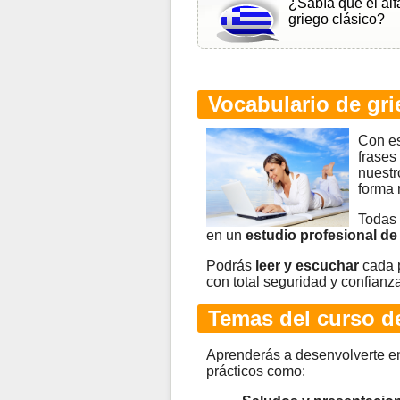
¿Sabía que el alf
griego clásico?
Vocabulario de gri
Con e
frases
nuestr
forma 
Todas 
en un
estudio profesional de
Podrás
leer y escuchar
cada p
con total seguridad y confianza
Temas del curso d
Aprenderás a desenvolverte en
prácticos como: