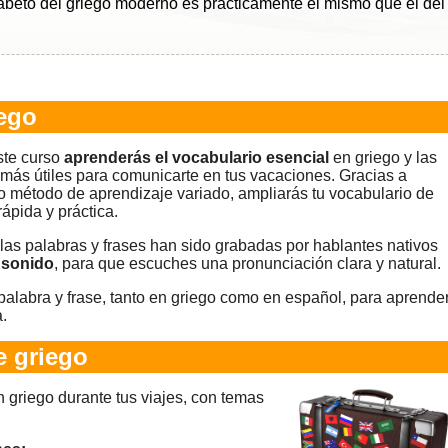
abeto del griego moderno es prácticamente el mismo que el del
ego
ste curso
aprenderás el vocabulario esencial
en griego y las
 más útiles para comunicarte en tus vacaciones. Gracias a
o método de aprendizaje variado, ampliarás tu vocabulario de
rápida y práctica.
las palabras y frases han sido grabadas por hablantes nativos
 sonido
, para que escuches una pronunciación clara y natural.
alabra y frase, tanto en griego como en español, para aprende
.
e griego
 griego durante tus viajes, con temas