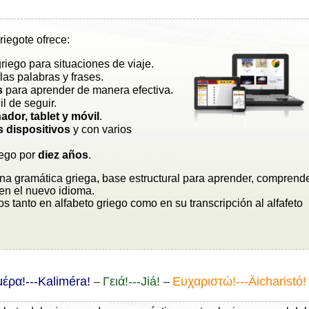
iegote ofrece:
riego para situaciones de viaje.
las palabras y frases.
s
para aprender de manera efectiva.
cil de seguir.
ador, tablet y móvil
.
s dispositivos
y con varios
iego por
diez años
.
a gramática griega, base estructural para aprender, comprend
en el nuevo idioma.
os tanto en alfabeto griego como en su transcripción al alfafeto
έρα!---Kaliméra!
Γειά!---Jiá!
Ευχαριστώ!---Äicharistó!
–
–