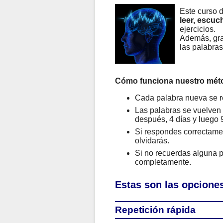
Este curso d
leer, escuch
ejercicios.
Además, gra
las palabra
Cómo funciona nuestro mét
Cada palabra nueva se r
Las palabras se vuelven a
después, 4 días y luego 9
Si respondes correctamen
olvidarás.
Si no recuerdas alguna p
completamente.
Estas son las opciones
Repetición rápida