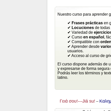
Nuestro curso para aprender gr
✔
Frases prácticas
en g
✔
Locuciones
de todas 
✔ Variedad de
ejercicio
✔ Curso
en español
, fá
✔ Compatible con
orden
✔ Aprender desde
vario
usuarios.
✔ Acceso al curso de gr
El curso dispone además de un
y expresarse de forma segura 
Podrás leer los términos y text
latino.
Γειά σου!---Jiá su!
Καλημ
–