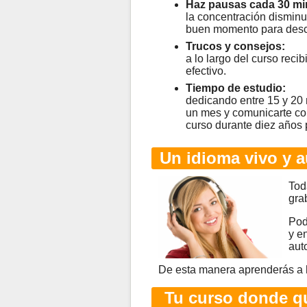
Haz pausas cada 30 mi
la concentración disminu
buen momento para desc
Trucos y consejos:
a lo largo del curso rec
efectivo.
Tiempo de estudio:
dedicando entre 15 y 20
un mes y comunicarte co
curso durante diez años 
Un idioma vivo y a
Tod
gra
Pod
y e
aut
De esta manera aprenderás a 
Tu curso donde qu