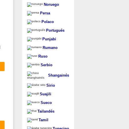
Noruego
Persa
Polaco
Portugués
Punjabi
l
Rumano
Ruso
Serbio
Shangainés
Sirio
Suajili
Sueco
Tailandés
Tamil
Tunecino