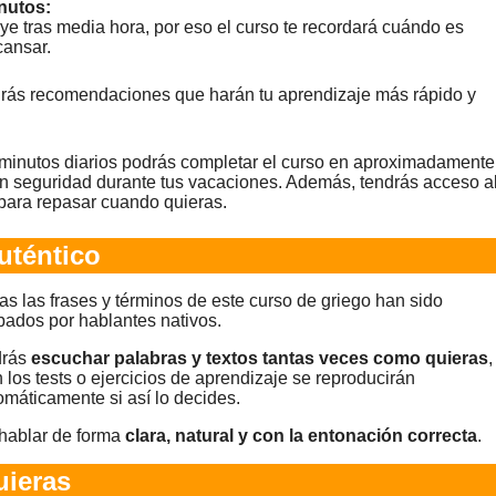
nutos:
ye tras media hora, por eso el curso te recordará cuándo es
ansar.
ibirás recomendaciones que harán tu aprendizaje más rápido y
 minutos diarios podrás completar el curso en aproximadamente
n seguridad durante tus vacaciones. Además, tendrás acceso a
para repasar cuando quieras.
uténtico
as las frases y términos de este curso de griego han sido
bados por hablantes nativos.
rás
escuchar palabras y textos tantas veces como quieras
,
n los tests o ejercicios de aprendizaje se reproducirán
omáticamente si así lo decides.
hablar de forma
clara, natural y con la entonación correcta
.
ieras