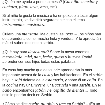
Cuchillo
tenedor
¿Quién me ayuda a poner la mesa? (
,
y
cuchara
plato
taza
vaso
,
,
,
, etc.)
Si al niño le gusta la música o ha empezado a tocar algún
instrumento, se divertirá seguramente con el tema
instrumentos musicales
.
manzana
uvas
Quiero una
. Me gustan las
. – Los niños han
de aprender a comer mucha fruta y verdura. Y lo apreciarán
más si saben decirlo en serbio.
desayunar
¿Qué hay para
? Sobre la mesa tenemos
mermelada
miel
pan
leche
queso
huevos
,
,
,
,
y
. Podrá
aprender con sus hijos todas estas palabras.
En casa hay mucho que descubrir: aprenderán lo más
casa
salón
importante acerca de la
y las habitaciones. En el
sofá
estantería
cojín
hay un
delante de la
, y sobre él un
. En
cocina
nevera
cazuela
sartén
la
hay una
, una
y una
. En el
baño
jabón
cepillo de dientes
encontramos
y el
... Todo
esto lo podrán decir en Serbio.
coche
autobús
tren
¿Cómo se dice
,
y
en Serbio? – ¡En un