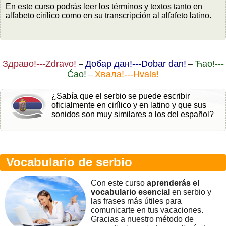
En este curso podrás leer los términos y textos tanto en
alfabeto cirílico como en su transcripción al alfafeto latino.
Здравo!---Zdravo!
Дoбар дан!---Dobar dan!
Ћаo!---
–
–
Ćao!
Хвала!---Hvala!
–
¿Sabía que el serbio se puede escribir
oficialmente en cirílico y en latino y que sus
sonidos son muy similares a los del español?
Vocabulario de serbio
Con este curso
aprenderás el
vocabulario esencial
en serbio y
las frases más útiles para
comunicarte en tus vacaciones.
Gracias a nuestro método de