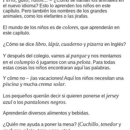
¿Cómo se llaman los animales en
el nuevo idioma? Esto lo aprenden los niños en este
capítulo. Pero también los nombres de los grandes
animales, como los elefantes o las jirafas.
colores
El mundo de los niños es de
, que aprenderán en
este capítulo.
libro
lápiz
cuaderno
pizarra
¿Cómo se dice
,
,
y
en Inglés?
parque
Y después del colegio, vamos al
y nos montamos
columpio
pelota
en el
ó jugamos con una
. Para todas
estas cosas los niños encontraran aquí las palabras.
Y cómo no – ¡las vacaciones! Aquí los niños necesitan una
piscina
crema solar
y mucha
.
jersey
Los pequeños querrán decir si quieren ponerse el
azul
pantalones negros
o los
.
Aprenderán diversos alimentos y bebidas.
Cuchillo
tenedor
¿Quién me ayuda a poner la mesa? (
,
y