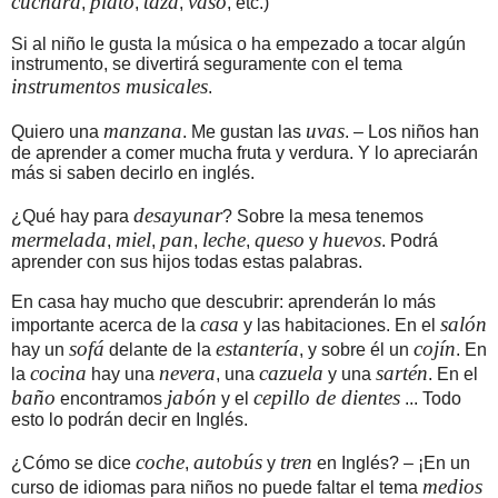
cuchara
plato
taza
vaso
,
,
,
, etc.)
Si al niño le gusta la música o ha empezado a tocar algún
instrumento, se divertirá seguramente con el tema
instrumentos musicales
.
manzana
uvas
Quiero una
. Me gustan las
. – Los niños han
de aprender a comer mucha fruta y verdura. Y lo apreciarán
más si saben decirlo en inglés.
desayunar
¿Qué hay para
? Sobre la mesa tenemos
mermelada
miel
pan
leche
queso
huevos
,
,
,
,
y
. Podrá
aprender con sus hijos todas estas palabras.
En casa hay mucho que descubrir: aprenderán lo más
casa
salón
importante acerca de la
y las habitaciones. En el
sofá
estantería
cojín
hay un
delante de la
, y sobre él un
. En
cocina
nevera
cazuela
sartén
la
hay una
, una
y una
. En el
baño
jabón
cepillo de dientes
encontramos
y el
... Todo
esto lo podrán decir en Inglés.
coche
autobús
tren
¿Cómo se dice
,
y
en Inglés? – ¡En un
medios
curso de idiomas para niños no puede faltar el tema