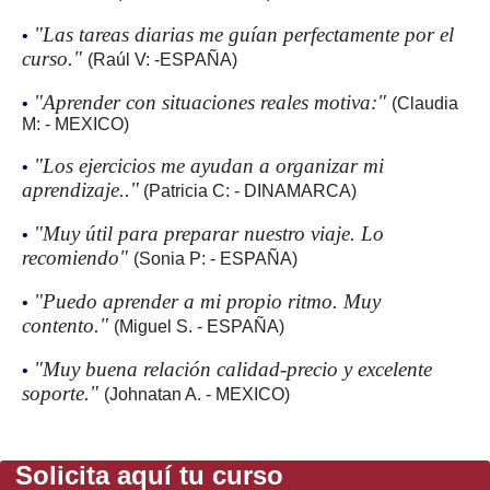
"Las tareas diarias me guían perfectamente por el
•
curso."
(Raúl V: -ESPAÑA)
"Aprender con situaciones reales motiva:"
•
(Claudia
M: - MEXICO)
"Los ejercicios me ayudan a organizar mi
•
aprendizaje.."
(Patricia C: - DINAMARCA)
"Muy útil para preparar nuestro viaje. Lo
•
recomiendo"
(Sonia P: - ESPAÑA)
"Puedo aprender a mi propio ritmo. Muy
•
contento."
(Miguel S. - ESPAÑA)
"Muy buena relación calidad-precio y excelente
•
soporte."
(Johnatan A. - MEXICO)
Solicita aquí tu curso