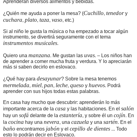
Aprenderán diversos alimentos y bebidas.
Cuchillo
tenedor
¿Quién me ayuda a poner la mesa? (
,
y
cuchara
plato
taza
vaso
,
,
,
, etc.)
Si al niño le gusta la música o ha empezado a tocar algún
instrumento, se divertirá seguramente con el tema
instrumentos musicales
.
manzana
uvas
Quiero una
. Me gustan las
. – Los niños han
de aprender a comer mucha fruta y verdura. Y lo apreciarán
más si saben decirlo en eslovaco.
desayunar
¿Qué hay para
? Sobre la mesa tenemos
mermelada
miel
pan
leche
queso
huevos
,
,
,
,
y
. Podrá
aprender con sus hijos todas estas palabras.
En casa hay mucho que descubrir: aprenderán lo más
casa
salón
importante acerca de la
y las habitaciones. En el
sofá
estantería
cojín
hay un
delante de la
, y sobre él un
. En
cocina
nevera
cazuela
sartén
la
hay una
, una
y una
. En el
baño
jabón
cepillo de dientes
encontramos
y el
... Todo
esto lo podrán decir en Eslovaco.