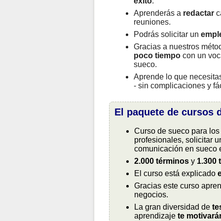
éxito
.
Aprenderás a
redactar
c
reuniones.
Podrás solicitar un
empl
Gracias a nuestros méto
poco tiempo
con un voca
sueco.
Aprende lo que necesita
- sin complicaciones y fá
El paquete de cursos d
Curso de sueco para los
profesionales, solicitar 
comunicación en sueco 
2.000 términos
y
1.300 
El curso está explicado
Gracias este curso apr
negocios.
La gran diversidad de
te
aprendizaje
te motivará