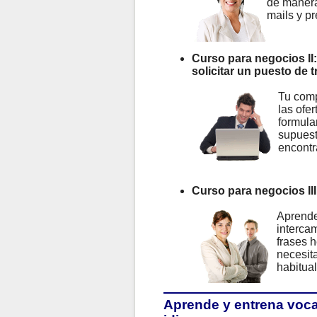
de manera 
mails y p
Curso para negocios II:
solicitar un puesto de
Tu comp
las ofe
formula
supuesto
encontr
Curso para negocios III
Aprende
intercam
frases h
necesita
habitua
Aprende y entrena voca