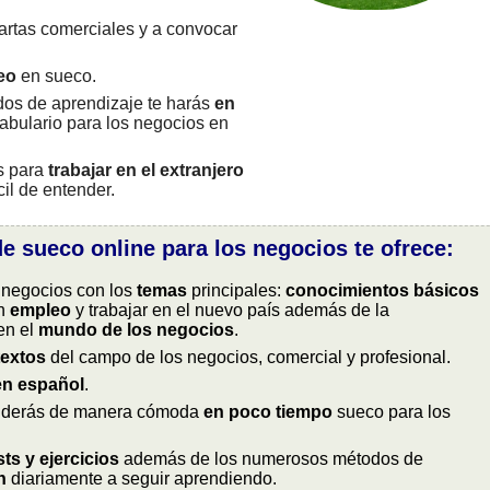
artas comerciales y a convocar
eo
en sueco.
dos de aprendizaje te harás
en
bulario para los negocios en
s para
trabajar en el extranjero
cil de entender.
e sueco online para los negocios te ofrece:
 negocios con los
temas
principales:
conocimientos básicos
un
empleo
y trabajar en el nuevo país además de la
en el
mundo de los negocios
.
textos
del campo de los negocios, comercial y profesional.
en español
.
enderás de manera cómoda
en poco tiempo
sueco para los
sts y ejercicios
además de los numerosos métodos de
n
diariamente a seguir aprendiendo.