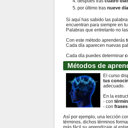
después tras
cuatro día
por último tras
nueve dí
Si aquí has sabido las palabra
encuentran para siempre en tu
Palabras que entretanto no las 
Con este método aprenderás
Cada día aparecen nuevas pa
Cada día puedes determinar
c
Métodos de aprend
El curso di
tus conoci
adecuado.
En la estruc
- con
térmi
- con
frases
Así por ejemplo, una lección co
términos, dichos términos forma
más fácil su aprendizaje al esta