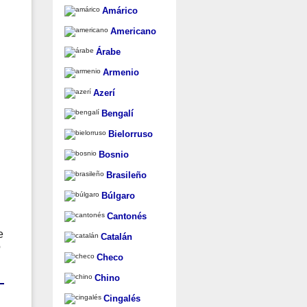
Amárico
Americano
Árabe
Armenio
Azerí
Bengalí
Bielorruso
Bosnio
Brasileño
Búlgaro
Cantonés
e
Catalán
o
Checo
Chino
Cingalés