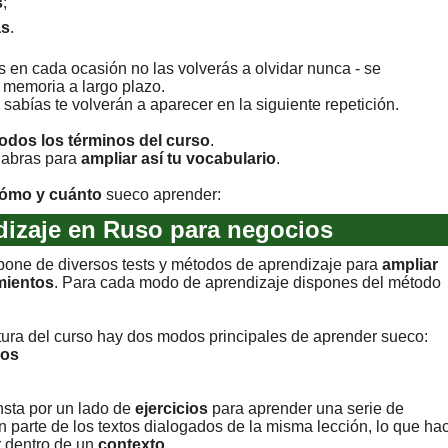
s
;
as
.
s en cada ocasión no las volverás a olvidar nunca - se
 memoria a largo plazo.
sabías te volverán a aparecer en la siguiente repetición.
todos los términos del curso
.
labras para
ampliar así tu vocabulario
.
ómo y cuánto
sueco aprender:
izaje en Ruso para negocios
spone de diversos tests y métodos de aprendizaje para
ampliar
mientos
. Para cada modo de aprendizaje dispones del método
tura del curso hay dos modos principales de aprender sueco:
nos
nsta por un lado de
ejercicios
para aprender una serie de
n parte de los textos dialogados de la misma lección, lo que ha
r dentro de un
contexto
.