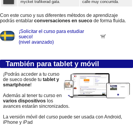
mycket trafikerad gata.
calle muy concurrida.
Error loading: "https://www.idiomaspc.com/curso-aprender-sueco-avanzado/audio/4009.mp3"
Con este curso y sus diferentes métodos de aprendizaje
podrás entablar
conversaciones en sueco
de forma fluida.
¡Solicitar el curso para estudiar
sueco!
(nivel avanzado)
También para tablet y móvil
¡Podrás acceder a tu curso
de sueco desde tu
tablet y
smartphone
!
Además al tener tu curso en
varios dispositivos
los
avances estarán sincronizados.
La versión móvil del curso puede ser usada con Android,
iPhone y iPad