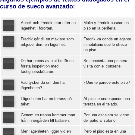
curso de sueco avanzado:
Anneli och Fredrik letar efter en
Malin y Fredrik buscan un
lägenhet i förorten.
piso en la periferia.
Fredrik går till en mäklare som
Fredrik va donde un agente
erbjuder dem en lägenhet.
inmobiliario que le ofrece
un piso
00:00
/
00:03
Error loading: "https://www.idiomaspc.com/curso-aprender-sueco-avanzado/audio/4004.mp3"
De har precis avtalat tid för en
Se concierta una primera
första inspektion med
visita con el conserje.
fastighetsskötaren.
Error loading: "https://www.idiomaspc.com/curso-aprender-sueco-avanzado/audio/4005.mp3"
Vad tycker du om den här
¿Qué te parece este piso?
lägenheten?
Lägenheten har en terrass på
Al piso le corresponde una
Error loading: "https://www.idiomaspc.com/curso-aprender-sueco-avanzado/audio/4006.mp3"
taket.
terraza en el tejado.
Genom en trappa kommer man
Por una escalera se viene
Error loading: "https://www.idiomaspc.com/curso-aprender-sueco-avanzado/audio/4007.mp3"
från innergården till källaren.
del patio al sótano
Men lägenheten ligger vid en
Pero el piso está en una
Error loading: "https://www.idiomaspc.com/curso-aprender-sueco-avanzado/audio/4008.mp3"