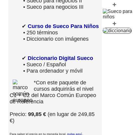
• Sueco para negocios II
+
• Sueco para negocios III
+
✔
Curso de Sueco Para Niños
• 250 términos
• Diccionario con imágenes
✔
Diccionario Digital Sueco
• Sueco / Español
• Para ordenador y móvil
*Con este paquete de
cursos adquirirás el nivel
C1 + C2 del Marco Común Europeo
de Referencia
Precio:
99,85 €
(en lugar de 249,85
€)
Para saber el precio en tu moneda local,
pulsa aquí
.