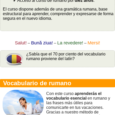
✔ Acceso al curso de rumano por
diez años
.
El curso dispone además de una gramática rumana, base
estructural para aprender, comprender y expresarse de forma
segura en el nuevo idioma.
Salut!
Bună ziua!
La revedere!
Mersi!
–
–
–
¿Sabía que el 70 por ciento del vocabulario
rumano proviene del latín?
Vocabulario de rumano
Con este curso
aprenderás el
vocabulario esencial
en rumano y
las frases más útiles para
comunicarte en tus vacaciones.
Gracias a nuestro método de