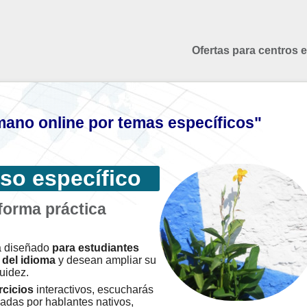
Ofertas para centros 
ano online por temas específicos"
so específico
orma práctica
á diseñado
para estudiantes
del idioma
y desean ampliar su
uidez.
rcicios
interactivos, escucharás
adas por hablantes nativos,