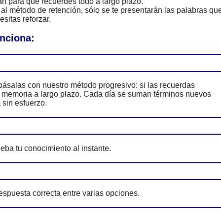
n para que recuerdes todo a largo plazo.
al método de retención, sólo se te presentarán las palabras qu
sitas reforzar.
unciona:
ásalas con nuestro método progresivo: si las recuerdas
tu memoria a largo plazo. Cada día se suman términos nuevos
 sin esfuerzo.
eba tu conocimiento al instante.
espuesta correcta entre varias opciones.