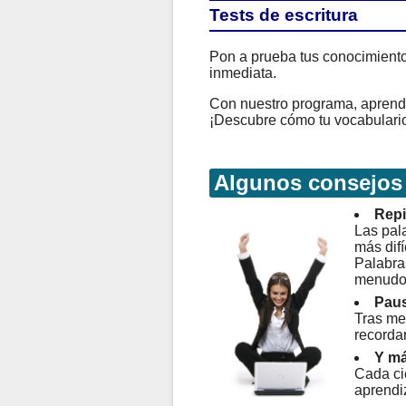
Tests de escritura
Pon a prueba tus conocimientos
inmediata.
Con nuestro programa, aprender
¡Descubre cómo tu vocabulario
Algunos consejos
Repi
Las pala
más difí
Palabra
menudo
Paus
Tras me
recorda
Y má
Cada ci
aprendi