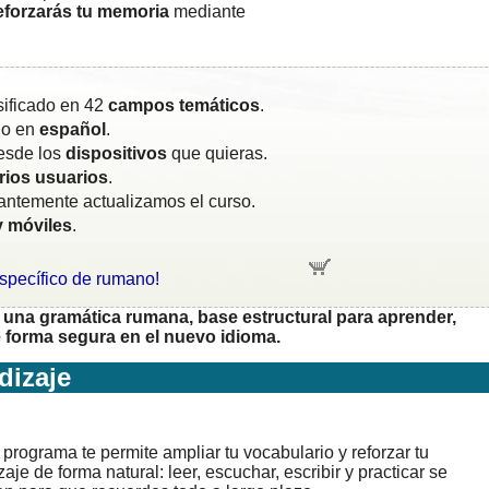
reforzarás tu memoria
mediante
sificado en 42
campos temáticos
.
do en
español
.
esde los
dispositivos
que quieras.
rios usuarios
.
tantemente actualizamos el curso.
y móviles
.
específico de rumano!
una gramática rumana, base estructural para aprender,
forma segura en el nuevo idioma.
izaje
programa te permite ampliar tu vocabulario y reforzar tu
aje de forma natural: leer, escuchar, escribir y practicar se