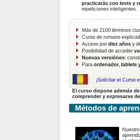
practicarás con tests y 
repeticiones inteligentes.
Más de 2100 términos cla
Curso de rumano explica
Acceso por
diez años
y d
Posibilidad de acceder
va
Nuevas versiónes
: cons
Para
ordenador, tablets 
¡Solicitar el Curso 
El curso dispone además de 
comprender y expresarse de 
Métodos de aprend
Nuestro 
aprendiz