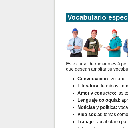
Vocabulario espec
Este curso de rumano está pe
que desean ampliar su vocabul
Conversación:
vocabula
Literatura:
términos impor
Amor y coqueteo:
las e
Lenguaje coloquial:
apr
Noticias y política:
vocab
Vida social:
temas como ti
Trabajo:
vocabulario para