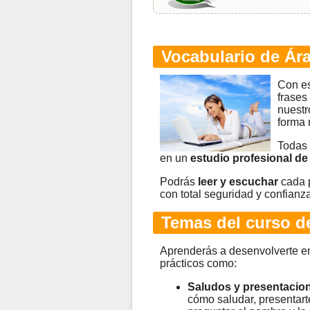
Vocabulario de Ár
Con e
frases
nuestr
forma 
Todas 
en un
estudio profesional de
Podrás
leer y escuchar
cada p
con total seguridad y confianza
Temas del curso d
Aprenderás a desenvolverte en
prácticos como:
Saludos y presentacio
cómo saludar, presentarte,