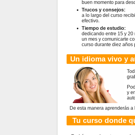
buen momento para desc
Trucos y consejos:
a lo largo del curso rec
efectivo.
Tiempo de estudio:
dedicando entre 15 y 20
un mes y comunicarte co
curso durante diez años 
Un idioma vivo y a
Tod
gra
Pod
y e
aut
De esta manera aprenderás a 
Tu curso donde qu