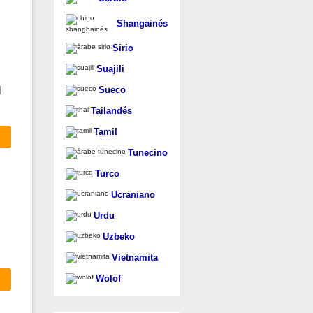
Shangainés
Sirio
Suajili
l
Sueco
Tailandés
Tamil
Tunecino
Turco
Ucraniano
Urdu
Uzbeko
Vietnamita
Wolof