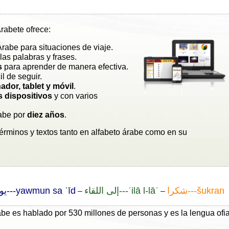
rabete ofrece:
rabe para situaciones de viaje.
las palabras y frases.
s
para aprender de manera efectiva.
cil de seguir.
ador, tablet y móvil
.
s dispositivos
y con varios
abe por
diez años
.
términos y textos tanto en alfabeto árabe como en su
شكرا---šukran
إلى اللقاء---ʾilā l-lāʾ
يوم سعيد---yawmun sa ʾīd
–
–
be es hablado por 530 millones de personas y es la lengua ofia