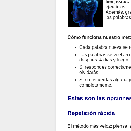
leer, escuch
ejercicios.
Además, gra
las palabra
Cómo funciona nuestro mét
Cada palabra nueva se r
Las palabras se vuelven a
después, 4 días y luego 9
Si respondes correctamen
olvidarás.
Si no recuerdas alguna p
completamente.
Estas son las opciones
Repetición rápida
El método más veloz: piensa la