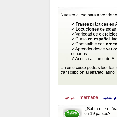
Nuestro curso para aprender Á
✔
Frases prácticas
en Á
✔
Locuciones
de todas 
✔ Variedad de
ejercicio
✔ Curso
en español
, fá
✔ Compatible con
orden
✔ Aprender desde
vario
usuarios.
✔ Acceso al curso de Ár
En este curso podrás leer los 
transcripción al alfafeto latino.
مرحبا---marḥaba
–
¿Sabía que el ára
en 19 paises?