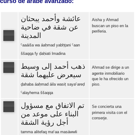
curso de árabe avanzado:
عائشة وأحمد يبحثان
Aisha y Ahmad
عن شقة في ضاحية
buscan un piso en la
periferia.
المدينة
ˁaaáiša wa áaḥmad yabḥṯani ˁaan
Error loading: "https://www.idiomaspc.com/curso-aprender-arabe-avanzado/audio/4003.mp3"
ššaqqa fy ḍaḥiati lmadina
ذهب أحمد إلى وسيط
Ahmad se dirige a un
سيعرض عليهما شقة
agente inmobiliario
que le ha ofrecido un
Error loading: "https://www.idiomaspc.com/curso-aprender-arabe-avanzado/audio/4004.mp3"
ḏahaba áaḥmad áila wasiṭ sayaˁareḍ
piso.
ˁalayhema ššaqqa
تم الاتفاق مع مسؤول
Se concierta una
البناء على موعد من
primera visita con el
conserje.
أجل رؤية الشقة
Error loading: "https://www.idiomaspc.com/curso-aprender-arabe-avanzado/audio/4005.mp3"
tamma alitefaq maˁaa masáwwli