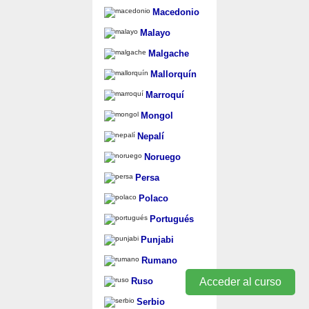
Macedonio
Malayo
Malgache
Mallorquín
Marroquí
Mongol
Nepalí
Noruego
Persa
Polaco
Portugués
Punjabi
Rumano
Acceder al curso
Ruso
Serbio