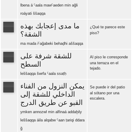
lbena á ˁaala mawˁaeden min ağli
roáyati ššaqqa
ما مدى إعجابك بهذه
¿Qué te parece este
الشقة؟
piso?
Error loading: "https://www.idiomaspc.com/curso-aprender-arabe-avanzado/audio/4006.mp3"
ma mada iˁağabeki behaḏhi aššaqqa
للشقة شرفة على
Al piso le corresponde
السطح
una terraza en el
tejado.
Error loading: "https://www.idiomaspc.com/curso-aprender-arabe-avanzado/audio/4007.mp3"
leššaqqa šwrfa ˁaala ssaṭḥ
يمكن النزول من الفناء
Se puede ir del patio
الداخلي للشقة إلى
al sótano por una
escalera.
القبو عن طريق الدرج
Error loading: "https://www.idiomaspc.com/curso-aprender-arabe-avanzado/audio/4008.mp3"
ymken annozwl min alfinaá addaḫily
leššaqqa áila alqabw ˁaan ṭariqi ddara
ğ