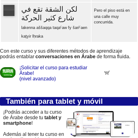
لكن الشقة تقع في
Pero el piso está en
شارع كثير الحركة
una calle muy
concurrida.
Error loading: "https://www.idiomaspc.com/curso-aprender-arabe-avanzado/audio/4009.mp3"
lakenna aššaqqa taqaˁaw fy šariˁaen
kaṯyir lḥraka
Con este curso y sus diferentes métodos de aprendizaje
podrás entablar
conversaciones en Árabe
de forma fluida.
¡Solicitar el curso para estudiar
Árabe!
(nivel avanzado)
También para tablet y móvil
¡Podrás acceder a tu curso
de Árabe desde tu
tablet y
smartphone
!
Además al tener tu curso en