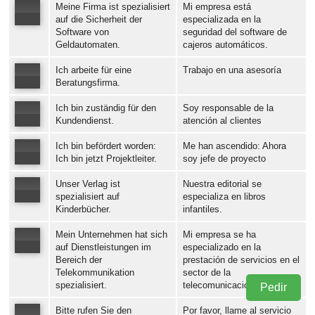
Meine Firma ist spezialisiert
Mi empresa está
Error loading: "https://www.idiomaspc.com/curso-aprender-aleman-negocios/audio/121080.mp3"
auf die Sicherheit der
especializada en la
Software von
seguridad del software de
Geldautomaten.
cajeros automáticos.
Error loading: "https://www.idiomaspc.com/curso-aprender-aleman-negocios/audio/121081.mp3"
Ich arbeite für eine
Trabajo en una asesoría
Beratungsfirma.
Ich bin zuständig für den
Soy responsable de la
Error loading: "https://www.idiomaspc.com/curso-aprender-aleman-negocios/audio/121082.mp3"
Kundendienst.
atención al clientes
Ich bin befördert worden:
Me han ascendido: Ahora
Error loading: "https://www.idiomaspc.com/curso-aprender-aleman-negocios/audio/121088.mp3"
Ich bin jetzt Projektleiter.
soy jefe de proyecto
Unser Verlag ist
Nuestra editorial se
Error loading: "https://www.idiomaspc.com/curso-aprender-aleman-negocios/audio/121089.mp3"
spezialisiert auf
especializa en libros
Kinderbücher.
infantiles.
Error loading: "https://www.idiomaspc.com/curso-aprender-aleman-negocios/audio/121090.mp3"
Mein Unternehmen hat sich
Mi empresa se ha
auf Dienstleistungen im
especializado en la
Bereich der
prestación de servicios en el
Telekommunikation
sector de la
Error loading: "https://www.idiomaspc.com/curso-aprender-aleman-negocios/audio/121091.mp3"
spezialisiert.
telecomunicación.
Pedir
Bitte rufen Sie den
Por favor, llame al servicio