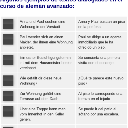
curso de alemán avanzado:
Anna und Paul suchen eine
Anna y Paul buscan un piso
Wohnung in der Vorstadt.
en la periferia.
Paul wendet sich an einen
Paul se dirige a un agente
Error loading: "https://www.idiomaspc.com/curso-aprender-aleman-avanzado/audio/4003.mp3"
Makler, der ihnen eine Wohnung
inmobiliario que le ha
anbietet.
ofrecido un piso.
Error loading: "https://www.idiomaspc.com/curso-aprender-aleman-avanzado/audio/4004.mp3"
Ein erster Besichtigungstermin
Se concierta una primera
ist mit dem Hausmeister bereits
visita con el conserje.
vereinbart.
Error loading: "https://www.idiomaspc.com/curso-aprender-aleman-avanzado/audio/4005.mp3"
Wie gefällt dir diese neue
¿Qué te parece este nuevo
Wohnung?
piso?
Zur Wohnung gehört eine
Al piso le corresponde una
Error loading: "https://www.idiomaspc.com/curso-aprender-aleman-avanzado/audio/4006.mp3"
Terrasse auf dem Dach.
terraza en el tejado.
Über eine Treppe kann man
Se puede ir del patio al
Error loading: "https://www.idiomaspc.com/curso-aprender-aleman-avanzado/audio/4007.mp3"
vom Innenhof in den Keller
sótano por una escalera.
gehen.
Error loading: "https://www.idiomaspc.com/curso-aprender-aleman-avanzado/audio/4008.mp3"