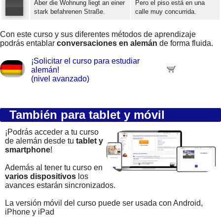
Aber die Wohnung liegt an einer
Pero el piso está en una
stark befahrenen Straße.
calle muy concurrida.
Error loading: "https://www.idiomaspc.com/curso-aprender-aleman-avanzado/audio/4009.mp3"
Con este curso y sus diferentes métodos de aprendizaje
podrás entablar
conversaciones en alemán
de forma fluida.
¡Solicitar el curso para estudiar
alemán!
(nivel avanzado)
También para tablet y móvil
¡Podrás acceder a tu curso
de alemán desde tu
tablet y
smartphone
!
Además al tener tu curso en
varios dispositivos
los
avances estarán sincronizados.
La versión móvil del curso puede ser usada con Android,
iPhone y iPad