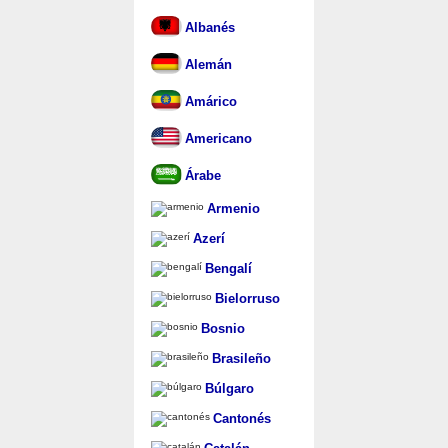
Albanés
Alemán
Amárico
Americano
Árabe
Armenio
Azerí
Bengalí
Bielorruso
Bosnio
Brasileño
Búlgaro
Cantonés