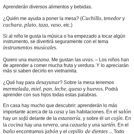
Aprenderán diversos alimentos y bebidas.
Cuchillo
tenedor
¿Quién me ayuda a poner la mesa? (
,
y
cuchara
plato
taza
vaso
,
,
,
, etc.)
Si al niño le gusta la música o ha empezado a tocar algún
instrumento, se divertirá seguramente con el tema
instrumentos musicales
.
manzana
uvas
Quiero una
. Me gustan las
. – Los niños han
de aprender a comer mucha fruta y verdura. Y lo apreciarán
más si saben decirlo en vietnamita.
desayunar
¿Qué hay para
? Sobre la mesa tenemos
mermelada
miel
pan
leche
queso
huevos
,
,
,
,
y
. Podrá
aprender con sus hijos todas estas palabras.
En casa hay mucho que descubrir: aprenderán lo más
casa
salón
importante acerca de la
y las habitaciones. En el
sofá
estantería
cojín
hay un
delante de la
, y sobre él un
. En
cocina
nevera
cazuela
sartén
la
hay una
, una
y una
. En el
baño
jabón
cepillo de dientes
encontramos
y el
... Todo