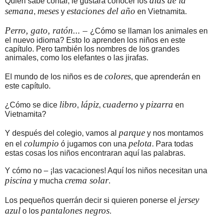
días de la
Quien sabe contar, le gustará conocer los
semana
meses
estaciones del año
,
y
en Vietnamita.
Perro, gato, ratón... –
¿Cómo se llaman los animales en
el nuevo idioma? Esto lo aprenden los niños en este
capítulo. Pero también los nombres de los grandes
animales, como los elefantes o las jirafas.
colores
El mundo de los niños es de
, que aprenderán en
este capítulo.
libro
lápiz
cuaderno
pizarra
¿Cómo se dice
,
,
y
en
Vietnamita?
parque
Y después del colegio, vamos al
y nos montamos
columpio
pelota
en el
ó jugamos con una
. Para todas
estas cosas los niños encontraran aquí las palabras.
Y cómo no – ¡las vacaciones! Aquí los niños necesitan una
piscina
crema solar
y mucha
.
jersey
Los pequeños querrán decir si quieren ponerse el
azul
pantalones negros
o los
.