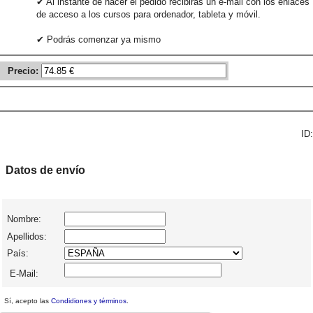
✔ Al instante de hacer el pedido recibirás un e-mail con los enlaces
de acceso a los cursos para ordenador, tableta y móvil.
✔ Podrás comenzar ya mismo
Precio:
ID:
Datos de envío
Nombre:
Apellidos:
País:
E-Mail:
Sí, acepto las
Condidiones y términos
.