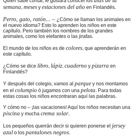
días de la
Quien sabe contar, le gustará conocer los
semana
meses
estaciones del año
,
y
en Finlandés.
Perro, gato, ratón... –
¿Cómo se llaman los animales en
el nuevo idioma? Esto lo aprenden los niños en este
capítulo. Pero también los nombres de los grandes
animales, como los elefantes o las jirafas.
colores
El mundo de los niños es de
, que aprenderán en
este capítulo.
libro
lápiz
cuaderno
pizarra
¿Cómo se dice
,
,
y
en
Finlandés?
parque
Y después del colegio, vamos al
y nos montamos
columpio
pelota
en el
ó jugamos con una
. Para todas
estas cosas los niños encontraran aquí las palabras.
Y cómo no – ¡las vacaciones! Aquí los niños necesitan una
piscina
crema solar
y mucha
.
jersey
Los pequeños querrán decir si quieren ponerse el
azul
pantalones negros
o los
.