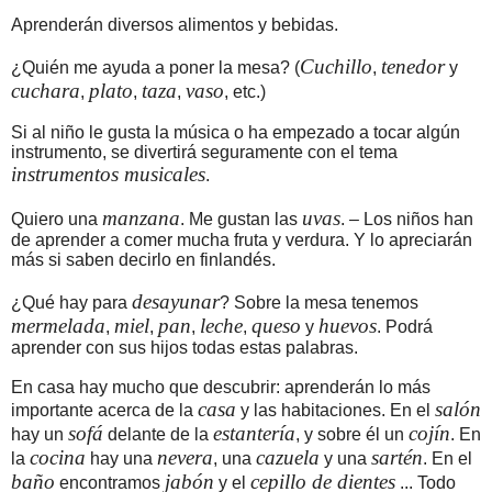
Aprenderán diversos alimentos y bebidas.
Cuchillo
tenedor
¿Quién me ayuda a poner la mesa? (
,
y
cuchara
plato
taza
vaso
,
,
,
, etc.)
Si al niño le gusta la música o ha empezado a tocar algún
instrumento, se divertirá seguramente con el tema
instrumentos musicales
.
manzana
uvas
Quiero una
. Me gustan las
. – Los niños han
de aprender a comer mucha fruta y verdura. Y lo apreciarán
más si saben decirlo en finlandés.
desayunar
¿Qué hay para
? Sobre la mesa tenemos
mermelada
miel
pan
leche
queso
huevos
,
,
,
,
y
. Podrá
aprender con sus hijos todas estas palabras.
En casa hay mucho que descubrir: aprenderán lo más
casa
salón
importante acerca de la
y las habitaciones. En el
sofá
estantería
cojín
hay un
delante de la
, y sobre él un
. En
cocina
nevera
cazuela
sartén
la
hay una
, una
y una
. En el
baño
jabón
cepillo de dientes
encontramos
y el
... Todo