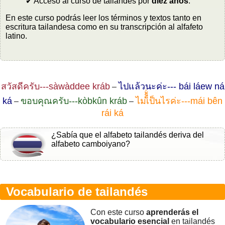
✔ Acceso al curso de tailandés por
diez años
.
En este curso podrás leer los términos y textos tanto en
escritura tailandesa como en su transcripción al alfafeto
latino.
สวัสดีครับ---sàwàddee kráb
ไปแล้วนะค่ะ--- bái láew ná
–
ká
ขอบคุณครับ---kòbkûn kráb
ไม่เ็็้่ป็นไรค่ะ---mái bên
–
–
rái ká
¿Sabía que el alfabeto tailandés deriva del
alfabeto camboiyano?
Vocabulario de tailandés
Con este curso
aprenderás el
vocabulario esencial
en tailandés