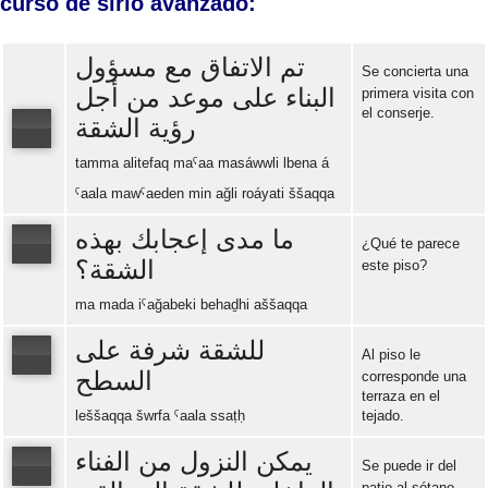
curso de sirio avanzado:
تم الاتفاق مع مسؤول
Se concierta una
البناء على موعد من أجل
primera visita con
el conserje.
رؤية الشقة
tamma alitefaq maˁaa masáwwli lbena á
Error loading: "https://www.idiomaspc.com/curso-aprender-sirio-avanzado/audio/4005.mp3"
ˁaala mawˁaeden min ağli roáyati ššaqqa
ما مدى إعجابك بهذه
¿Qué te parece
الشقة؟
este piso?
Error loading: "https://www.idiomaspc.com/curso-aprender-sirio-avanzado/audio/4006.mp3"
ma mada iˁağabeki behaḏhi aššaqqa
للشقة شرفة على
Al piso le
السطح
corresponde una
terraza en el
Error loading: "https://www.idiomaspc.com/curso-aprender-sirio-avanzado/audio/4007.mp3"
leššaqqa šwrfa ˁaala ssaṭḥ
tejado.
يمكن النزول من الفناء
Se puede ir del
patio al sótano