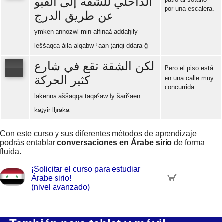
الداخلي للشقة إلى القبو
por una escalera.
عن طريق الدرج
Error loading: "https://www.idiomaspc.com/curso-aprender-sirio-avanzado/audio/4008.mp3"
ymken annozwl min alfinaá addaḫily
leššaqqa áila alqabw ˁaan ṭariqi ddara ğ
لكن الشقة تقع في شارع
Pero el piso está
كثير الحركة
en una calle muy
concurrida.
Error loading: "https://www.idiomaspc.com/curso-aprender-sirio-avanzado/audio/4009.mp3"
lakenna aššaqqa taqaˁaw fy šariˁaen
kaṯyir lḥraka
Con este curso y sus diferentes métodos de aprendizaje
podrás entablar
conversaciones en Árabe sirio
de forma
fluida.
¡Solicitar el curso para estudiar
Árabe sirio!
(nivel avanzado)