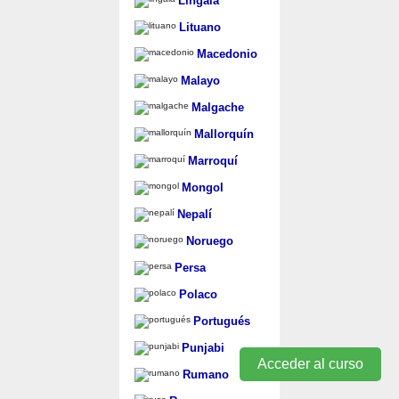
Lingala
Lituano
Macedonio
Malayo
Malgache
Mallorquín
Marroquí
Mongol
Nepalí
Noruego
Persa
Polaco
Portugués
Punjabi
Acceder al curso
Rumano