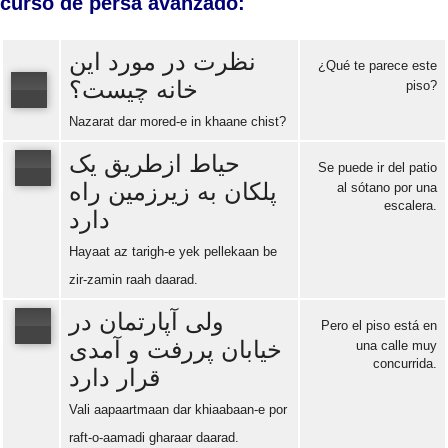
curso de persa avanzado:
نظرت در مورد این
¿Qué te parece este
خانه چیست؟
piso?
Nazarat dar mored-e in khaane chist?
Error loading: "https://www.idiomaspc.com/curso-aprender-persa-avanzado/audio/4006.mp3"
حیاط ازطریق یک
Se puede ir del patio
پلکان به زیرزمین راه
al sótano por una
escalera.
دارد
Error loading: "https://www.idiomaspc.com/curso-aprender-persa-avanzado/audio/4008.mp3"
Hayaat az tarigh-e yek pellekaan be
zir-zamin raah daarad.
ولی آپارتمان در
Pero el piso está en
خیابان پررفت و آمدی
una calle muy
concurrida.
قرار دارد
Error loading: "https://www.idiomaspc.com/curso-aprender-persa-avanzado/audio/4009.mp3"
Vali aapaartmaan dar khiaabaan-e por
raft-o-aamadi gharaar daarad.