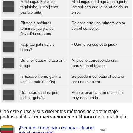
Mindaugas kreipiasi į
Mindaugas se dirige a un agente
tarpininką, kuris jiems
inmobiliario que le ha ofrecido un
pasiūlo butą.
piso.
Error loading: "https://www.idiomaspc.com/curso-aprender-lituano-avanzado/audio/4004.mp3"
Pirmasis apžiūros
Se concierta una primera visita
terminas jau yra su
con el conserje.
ūkvedžiu sutartas.
Error loading: "https://www.idiomaspc.com/curso-aprender-lituano-avanzado/audio/4005.mp3"
Kaip tau patinka šis
¿Qué te parece este piso?
butas?
Butui priklauso terasa ant
Al piso le corresponde una
Error loading: "https://www.idiomaspc.com/curso-aprender-lituano-avanzado/audio/4006.mp3"
stogo.
terraza en el tejado.
Iš uždaro kiemo galima
Se puede ir del patio al sótano
Error loading: "https://www.idiomaspc.com/curso-aprender-lituano-avanzado/audio/4007.mp3"
laiptais patekti į rūsį.
por una escalera.
Bet butas randasi prie
Pero el piso está en una calle
Error loading: "https://www.idiomaspc.com/curso-aprender-lituano-avanzado/audio/4008.mp3"
judrios gatvės.
muy concurrida.
Error loading: "https://www.idiomaspc.com/curso-aprender-lituano-avanzado/audio/4009.mp3"
Con este curso y sus diferentes métodos de aprendizaje
podrás entablar
conversaciones en lituano
de forma fluida.
¡Pedir el curso para estudiar lituano!