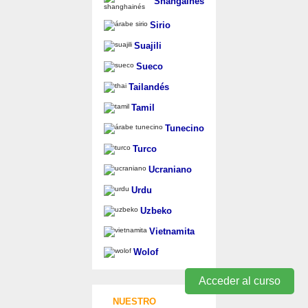
Shangainés
Sirio
Suajili
Sueco
Tailandés
Tamil
Tunecino
Turco
Ucraniano
Urdu
Uzbeko
Vietnamita
Wolof
Acceder al curso
NUESTRO