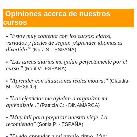
Opiniones acerca de nuestros
cursos
"Estoy muy contenta con los cursos: claros,
•
variados y fáciles de seguir. ¡Aprender idiomas es
divertido!"
(Nora S: - ESPAÑA)
"Las tareas diarias me guían perfectamente por el
•
curso."
(Raúl V: -ESPAÑA)
"Aprender con situaciones reales motiva:"
•
(Claudia
M: - MEXICO)
"Los ejercicios me ayudan a organizar mi
•
aprendizaje.."
(Patricia C: - DINAMARCA)
"Muy útil para preparar nuestro viaje. Lo
•
recomiendo"
(Sonia P: - ESPAÑA)
"Puedo aprender a mi propio ritmo. Muy
•