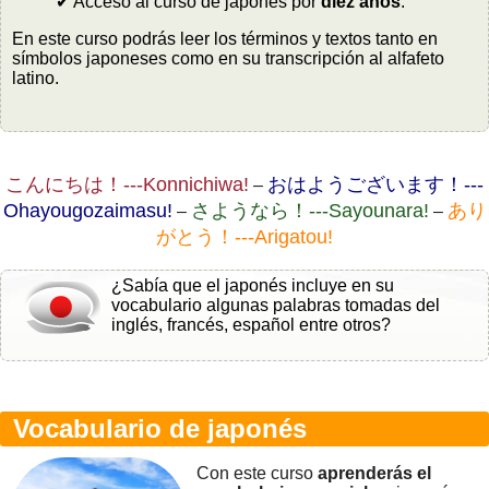
✔ Acceso al curso de japonés por
diez años
.
En este curso podrás leer los términos y textos tanto en
símbolos japoneses como en su transcripción al alfafeto
latino.
こんにちは！---Konnichiwa!
おはようございます！---
–
Ohayougozaimasu!
さようなら！---Sayounara!
あり
–
–
がとう！---Arigatou!
¿Sabía que el japonés incluye en su
vocabulario algunas palabras tomadas del
inglés, francés, español entre otros?
Vocabulario de japonés
Con este curso
aprenderás el