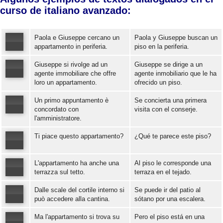
curso de italiano avanzado:
Paola e Giuseppe cercano un
Paola y Giuseppe buscan un
appartamento in periferia.
piso en la periferia.
Giuseppe si rivolge ad un
Giuseppe se dirige a un
Error loading: "https://www.idiomaspc.com/curso-aprender-italiano-avanzado/audio/4003.mp3"
agente immobiliare che offre
agente inmobiliario que le ha
loro un appartamento.
ofrecido un piso.
Error loading: "https://www.idiomaspc.com/curso-aprender-italiano-avanzado/audio/4004.mp3"
Un primo appuntamento è
Se concierta una primera
concordato con
visita con el conserje.
l'amministratore.
Error loading: "https://www.idiomaspc.com/curso-aprender-italiano-avanzado/audio/4005.mp3"
Ti piace questo appartamento?
¿Qué te parece este piso?
L'appartamento ha anche una
Al piso le corresponde una
Error loading: "https://www.idiomaspc.com/curso-aprender-italiano-avanzado/audio/4006.mp3"
terrazza sul tetto.
terraza en el tejado.
Dalle scale del cortile interno si
Se puede ir del patio al
Error loading: "https://www.idiomaspc.com/curso-aprender-italiano-avanzado/audio/4007.mp3"
può accedere alla cantina.
sótano por una escalera.
Ma l'appartamento si trova su
Pero el piso está en una
Error loading: "https://www.idiomaspc.com/curso-aprender-italiano-avanzado/audio/4008.mp3"